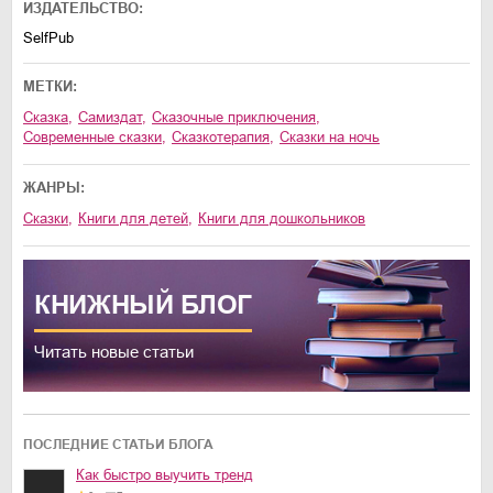
ИЗДАТЕЛЬСТВО:
SelfPub
МЕТКИ:
сказка
,
Самиздат
,
сказочные приключения
,
современные сказки
,
сказкотерапия
,
сказки на ночь
ЖАНРЫ:
сказки
,
книги для детей
,
книги для дошкольников
КНИЖНЫЙ
БЛОГ
Читать новые статьи
ПОСЛЕДНИЕ СТАТЬИ БЛОГА
Как быстро выучить тренд