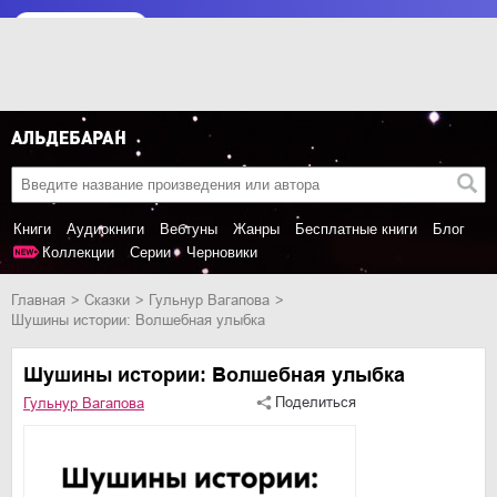
Книги
Аудиокниги
Вебтуны
Жанры
Бесплатные книги
Блог
Коллекции
Серии
Черновики
Главная
сказки
Гульнур Вагапова
Шушины истории: Волшебная улыбка
Шушины истории: Волшебная улыбка
Поделиться
Гульнур Вагапова