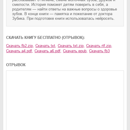
смелости. История поможет детям поверить в себя, а
родителям — найти ответы на важные вопросы о здоровье
зубов. В конце книги — памятка и пожелание от доктора
Зубика. При подготовке книги использовалась нейросеть.
CКАЧАТЬ КНИГУ БЕСПЛАТНО (ОТРЫВОК):
Скачать
fb2.zip
,
Скачать
txt
,
Скачать
txt.zip
,
Скачать
rtf.zip
,
Скачать
a4.pdf
,
Скачать
a6.pdf
,
Скачать
epub
,
Скачать
fb3
ОТРЫВОК