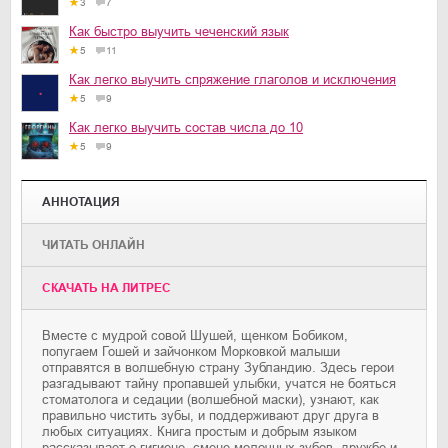
3
7
Как быстро выучить чеченский язык
5
11
Как легко выучить спряжение глаголов и исключения
5
9
Как легко выучить состав числа до 10
5
9
АННОТАЦИЯ
ЧИТАТЬ ОНЛАЙН
CКАЧАТЬ НА ЛИТРЕС
Вместе с мудрой совой Шушей, щенком Бобиком,
попугаем Гошей и зайчонком Морковкой малыши
отправятся в волшебную страну Зубландию. Здесь герои
разгадывают тайну пропавшей улыбки, учатся не бояться
стоматолога и седации (волшебной маски), узнают, как
правильно чистить зубы, и поддерживают друг друга в
любых ситуациях. Книга простым и добрым языком
рассказывает о гигиене, смене молочных зубов, дружбе и