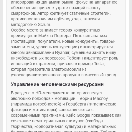
игнорирования динамики рынка: фокус на аппаратное
обеспечение привел к утрате позиций в эпоху
смартфонов. Автор критикует статичные стратегии,
противопоставляя им agile-подходы, включая
методологию Scrum.
Особое место занимает теория конкурентных
преимуществ Майкла Портера. Пять сил анализа
(поставщики, покупатели, новые конкуренты, товары-
заменители, уровень конкуренции) иллюстрируются
кейсом авиакомпании Ryanair, сумевшей занять нишу
низкобюджетных перевозок. Тебекин акцентирует роль
инноваций в стратегии, приводя в пример Tesla,
которая превратила электромобили из
узкоспециализированного продукта в массовый тренд.
Управление человеческими ресурсами
В разделе о HR-менеджменте автор исследует
эволюцию подходов к мотивации. Теории Маслоу
(пирамида потребностей) и Герцберга (гигиенические
факторы и мотиваторы) сопоставляются с
современными практиками. Кейс Google показывает, как
сочетание нематериальных стимулов (свобода
творчества, корпоративная культура) и материальных
бонусов формирует лояльность сотрудников. Тебекин