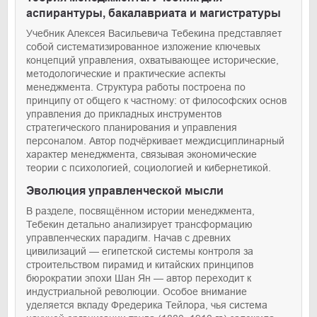
аспирантуры, бакалавриата и магистратуры
Учебник Алексея Васильевича Тебекина представляет
собой систематизированное изложение ключевых
концепций управления, охватывающее исторические,
методологические и практические аспекты
менеджмента. Структура работы построена по
принципу от общего к частному: от философских основ
управления до прикладных инструментов
стратегического планирования и управления
персоналом. Автор подчёркивает междисциплинарный
характер менеджмента, связывая экономические
теории с психологией, социологией и кибернетикой.
Эволюция управленческой мысли
В разделе, посвящённом истории менеджмента,
Тебекин детально анализирует трансформацию
управленческих парадигм. Начав с древних
цивилизаций — египетской системы контроля за
строительством пирамид и китайских принципов
бюрократии эпохи Шан Ян — автор переходит к
индустриальной революции. Особое внимание
уделяется вкладу Фредерика Тейлора, чья система