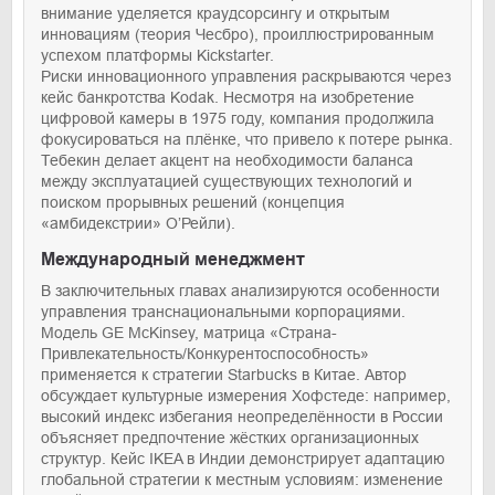
внимание уделяется краудсорсингу и открытым
инновациям (теория Чесбро), проиллюстрированным
успехом платформы Kickstarter.
Риски инновационного управления раскрываются через
кейс банкротства Kodak. Несмотря на изобретение
цифровой камеры в 1975 году, компания продолжила
фокусироваться на плёнке, что привело к потере рынка.
Тебекин делает акцент на необходимости баланса
между эксплуатацией существующих технологий и
поиском прорывных решений (концепция
«амбидекстрии» О’Рейли).
Международный менеджмент
В заключительных главах анализируются особенности
управления транснациональными корпорациями.
Модель GE McKinsey, матрица «Страна-
Привлекательность/Конкурентоспособность»
применяется к стратегии Starbucks в Китае. Автор
обсуждает культурные измерения Хофстеде: например,
высокий индекс избегания неопределённости в России
объясняет предпочтение жёстких организационных
структур. Кейс IKEA в Индии демонстрирует адаптацию
глобальной стратегии к местным условиям: изменение