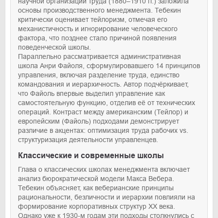
научной организации труда (1880–1910 гг.) заложила
основы производственного менеджмента. Тебекин
критически оценивает тейлоризм, отмечая его
механистичность и игнорирование человеческого
фактора, что позднее стало причиной появления
поведенческой школы.
Параллельно рассматривается административная
школа Анри Файоля, сформулировавшего 14 принципов
управления, включая разделение труда, единство
командования и иерархичность. Автор подчёркивает,
что Файоль впервые выделил управление как
самостоятельную функцию, отделив её от технических
операций. Контраст между американским (Тейлор) и
европейским (Файоль) подходами демонстрирует
различие в акцентах: оптимизация труда рабочих vs.
структуризация деятельности управленцев.
Классические и современные школы
Глава о классических школах менеджмента включает
анализ бюрократической модели Макса Вебера.
Тебекин объясняет, как веберианские принципы
рациональности, безличности и иерархии повлияли на
формирование корпоративных структур XX века.
Однако уже к 1930-м годам эти подходы столкнулись с