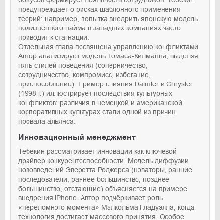
предупреждает о рисках шаблонного применения
теорий: например, попытка внедрить японскую модель
пожизненного найма в западных компаниях часто
приводит к стагнации.
Отдельная глава посвящена управлению конфликтами.
Автор анализирует модель Томаса-Килманна, выделяя
пять стилей поведения (соперничество,
сотрудничество, компромисс, избегание,
приспособление). Пример слияния Daimler и Chrysler
(1998 г.) иллюстрирует последствия культурных
конфликтов: различия в немецкой и американской
корпоративных культурах стали одной из причин
провала альянса.
Инновационный менеджмент
Тебекин рассматривает инновации как ключевой
драйвер конкурентоспособности. Модель диффузии
нововведений Эверетта Роджерса (новаторы, ранние
последователи, раннее большинство, позднее
большинство, отстающие) объясняется на примере
внедрения iPhone. Автор подчёркивает роль
«переломного момента» Малкольма Гладуэлла, когда
технология достигает массового принятия. Особое