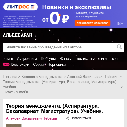
Книги
Аудиокниги
Вебтуны
Жанры
Бесплатные книги
Блог
Коллекции
Серии
Черновики
Главная
классика менеджмента
Алексей Васильевич Тебекин
Теория менеджмента. (Аспирантура, Бакалавриат, Магистратура).
Учебник.
Читать онлайн
Теория менеджмента. (Аспирантура,
Бакалавриат, Магистратура). Учебник.
Поделиться
Алексей Васильевич Тебекин