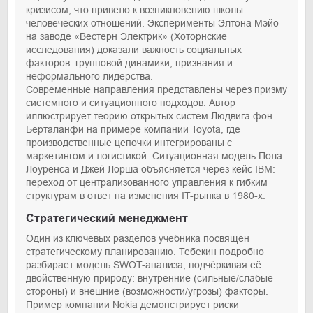
кризисом, что привело к возникновению школы
человеческих отношений. Эксперименты Элтона Мэйо
на заводе «Вестерн Электрик» (Хоторнские
исследования) доказали важность социальных
факторов: групповой динамики, признания и
неформального лидерства.
Современные направления представлены через призму
системного и ситуационного подходов. Автор
иллюстрирует теорию открытых систем Людвига фон
Берталанфи на примере компании Toyota, где
производственные цепочки интегрированы с
маркетингом и логистикой. Ситуационная модель Пола
Лоуренса и Джей Лорша объясняется через кейс IBM:
переход от централизованного управления к гибким
структурам в ответ на изменения IT-рынка в 1980-х.
Стратегический менеджмент
Один из ключевых разделов учебника посвящён
стратегическому планированию. Тебекин подробно
разбирает модель SWOT-анализа, подчёркивая её
двойственную природу: внутренние (сильные/слабые
стороны) и внешние (возможности/угрозы) факторы.
Пример компании Nokia демонстрирует риски