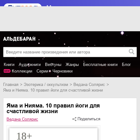
Книги
Аудиокниги
Вебтуны
Жанры
Бесплатные книги
Блог
Коллекции
Серии
Черновики
Главная
эзотерика / оккультизм
Ведана Солярис
Яма и Нияма. 10 правил йоги для счастливой жизни
Яма и Нияма. 10 правил йоги для
счастливой жизни
Поделиться
Ведана Солярис