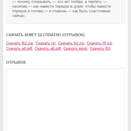
— почему отказывать — это акт любви, а терпеть —
насилие;— как навести порядок в доме, чтобы навести
порядок в голове;— и главное — как быть счастливым
сейчас.
CКАЧАТЬ КНИГУ БЕСПЛАТНО (ОТРЫВОК):
Скачать
fb2.zip
,
Скачать
txt
,
Скачать
txt.zip
,
Скачать
rtf.zip
,
Скачать
a4.pdf
,
Скачать
a6.pdf
,
Скачать
epub
,
Скачать
fb3
ОТРЫВОК