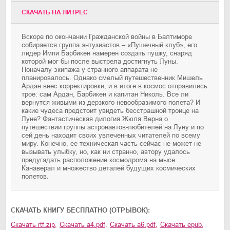
CКАЧАТЬ НА ЛИТРЕС
Вскоре по окончании Гражданской войны в Балтиморе
собирается группа энтузиастов – «Пушечный клуб», его
лидер Импи Барбикен намерен создать пушку, снаряд
которой мог бы после выстрела достигнуть Луны.
Поначалу экипажа у странного аппарата не
планировалось. Однако смелый путешественник Мишель
Ардан внес корректировки, и в итоге в космос отправились
трое: сам Ардан, Барбикен и капитан Николь. Все ли
вернутся живыми из дерзкого невообразимого полета? И
какие чудеса предстоит увидеть бесстрашной троице на
Луне? Фантастическая дилогия Жюля Верна о
путешествии группы астронавтов-любителей на Луну и по
сей день находит своих увлеченных читателей по всему
миру. Конечно, ее техническая часть сейчас не может не
вызывать улыбку, но, как ни странно, автору удалось
предугадать расположение космодрома на мысе
Канаверал и множество деталей будущих космических
полетов.
CКАЧАТЬ КНИГУ БЕСПЛАТНО (ОТРЫВОК):
Скачать
rtf.zip
,
Скачать
a4.pdf
,
Скачать
a6.pdf
,
Скачать
epub
,