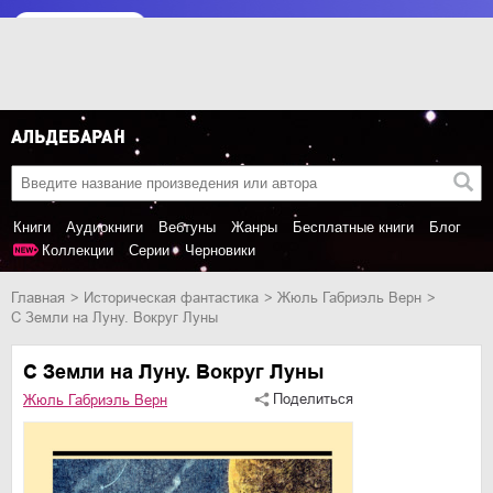
Книги
Аудиокниги
Вебтуны
Жанры
Бесплатные книги
Блог
Коллекции
Серии
Черновики
Главная
историческая фантастика
Жюль Габриэль Верн
С Земли на Луну. Вокруг Луны
С Земли на Луну. Вокруг Луны
Поделиться
Жюль Габриэль Верн