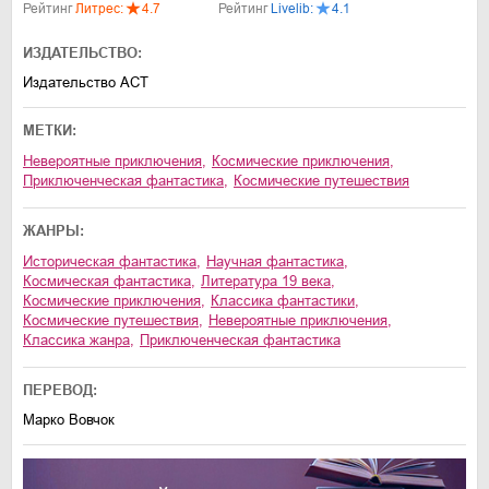
Рейтинг
Литрес:
4.7
Рейтинг
Livelib:
4.1
ИЗДАТЕЛЬСТВО:
Издательство АСТ
МЕТКИ:
невероятные приключения
,
космические приключения
,
приключенческая фантастика
,
космические путешествия
ЖАНРЫ:
историческая фантастика
,
научная фантастика
,
космическая фантастика
,
литература 19 века
,
космические приключения
,
классика фантастики
,
космические путешествия
,
невероятные приключения
,
классика жанра
,
приключенческая фантастика
ПЕРЕВОД:
Марко Вовчок