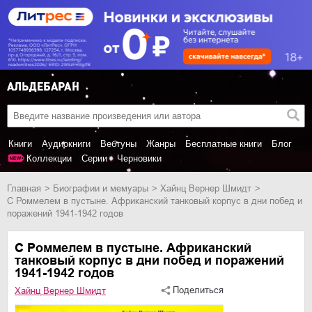
Книги
Аудиокниги
Вебтуны
Жанры
Бесплатные книги
Блог
Коллекции
Серии
Черновики
Главная
биографии и мемуары
Хайнц Вернер Шмидт
С Роммелем в пустыне. Африканский танковый корпус в дни побед и
поражений 1941-1942 годов
С Роммелем в пустыне. Африканский
танковый корпус в дни побед и поражений
1941-1942 годов
Поделиться
Хайнц Вернер Шмидт