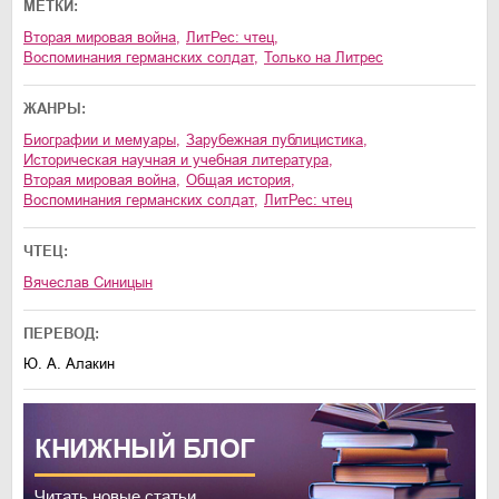
МЕТКИ:
Вторая мировая война
,
ЛитРес: чтец
,
воспоминания германских солдат
,
только на Литрес
ЖАНРЫ:
биографии и мемуары
,
зарубежная публицистика
,
историческая научная и учебная литература
,
Вторая мировая война
,
общая история
,
воспоминания германских солдат
,
ЛитРес: чтец
ЧТЕЦ:
Вячеслав Синицын
ПЕРЕВОД:
Ю. А. Алакин
КНИЖНЫЙ
БЛОГ
Читать новые статьи