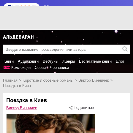
Книги
Аудиокниги
Вебтуны
Жанры
Бесплатные книги
Блог
Коллекции
Серии
Черновики
Главная
короткие любовные романы
Виктор Винничек
Поездка в Киев
Поездка в Киев
Поделиться
Виктор Винничек