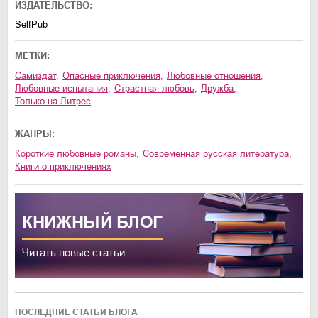
ИЗДАТЕЛЬСТВО:
SelfPub
МЕТКИ:
Самиздат
,
опасные приключения
,
любовные отношения
,
любовные испытания
,
страстная любовь
,
дружба
,
только на Литрес
ЖАНРЫ:
короткие любовные романы
,
современная русская литература
,
книги о приключениях
КНИЖНЫЙ
БЛОГ
Читать новые статьи
ПОСЛЕДНИЕ СТАТЬИ БЛОГА