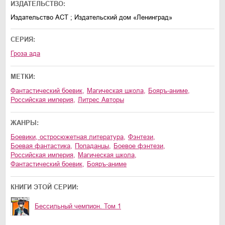
ИЗДАТЕЛЬСТВО:
Издательство АСТ ; Издательский дом «Ленинград»
СЕРИЯ:
Гроза ада
МЕТКИ:
фантастический боевик
,
магическая школа
,
бояръ-аниме
,
Российская империя
,
Литрес Авторы
ЖАНРЫ:
боевики, остросюжетная литература
,
фэнтези
,
боевая фантастика
,
попаданцы
,
боевое фэнтези
,
Российская империя
,
магическая школа
,
фантастический боевик
,
бояръ-аниме
КНИГИ ЭТОЙ СЕРИИ:
Бессильный чемпион. Том 1