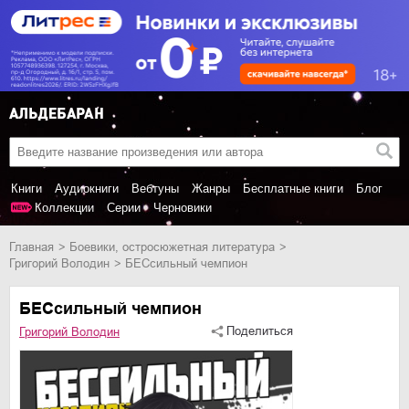
Книги
Аудиокниги
Вебтуны
Жанры
Бесплатные книги
Блог
Коллекции
Серии
Черновики
Главная
боевики, остросюжетная литература
Григорий Володин
БЕСсильный чемпион
БЕСсильный чемпион
Поделиться
Григорий Володин