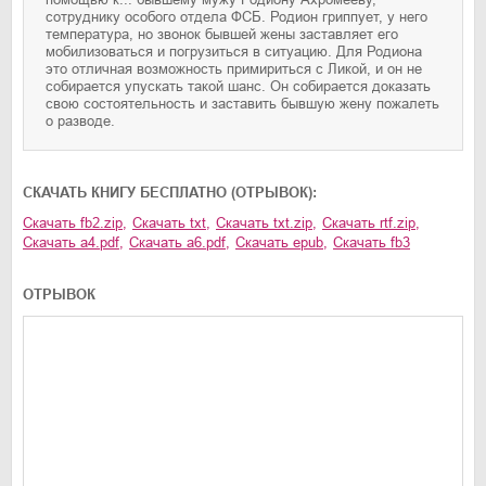
сотруднику особого отдела ФСБ. Родион гриппует, у него
температура, но звонок бывшей жены заставляет его
мобилизоваться и погрузиться в ситуацию. Для Родиона
это отличная возможность примириться с Ликой, и он не
собирается упускать такой шанс. Он собирается доказать
свою состоятельность и заставить бывшую жену пожалеть
о разводе.
CКАЧАТЬ КНИГУ БЕСПЛАТНО (ОТРЫВОК):
Скачать
fb2.zip
,
Скачать
txt
,
Скачать
txt.zip
,
Скачать
rtf.zip
,
Скачать
a4.pdf
,
Скачать
a6.pdf
,
Скачать
epub
,
Скачать
fb3
ОТРЫВОК