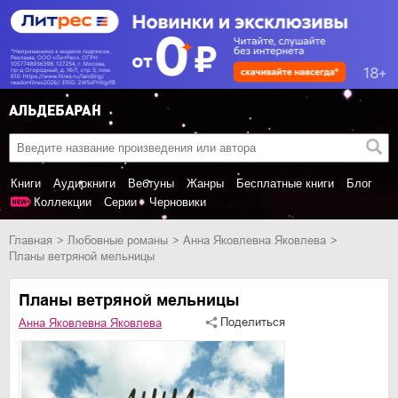
Книги
Аудиокниги
Вебтуны
Жанры
Бесплатные книги
Блог
Коллекции
Серии
Черновики
Главная
любовные романы
Анна Яковлевна Яковлева
Планы ветряной мельницы
Планы ветряной мельницы
Поделиться
Анна Яковлевна Яковлева