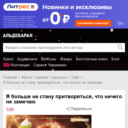
Книги
Аудиокниги
Вебтуны
Жанры
Бесплатные книги
Блог
Коллекции
Серии
Черновики
Главная
манга / манхва / маньхуа
Yulbi
Я больше не стану притворяться, что ничего не замечаю
Я больше не стану притворяться, что ничего
не замечаю
Поделиться
Yulbi