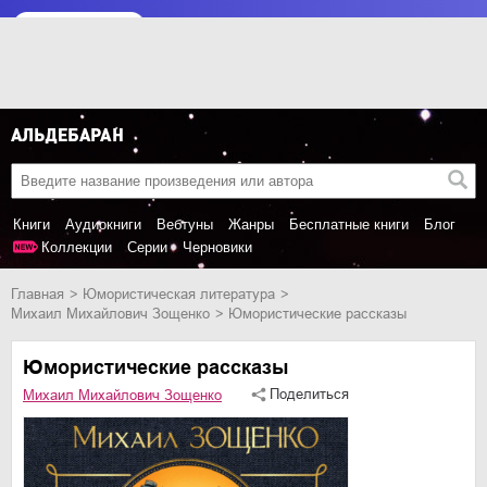
Книги
Аудиокниги
Вебтуны
Жанры
Бесплатные книги
Блог
Коллекции
Серии
Черновики
Главная
юмористическая литература
Михаил Михайлович Зощенко
Юмористические рассказы
Юмористические рассказы
Поделиться
Михаил Михайлович Зощенко