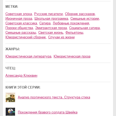
МЕТКИ:
советская эпоха
,
русские писатели
,
сборник рассказов
,
ироничная проза
,
школьная программа
,
смешные истории
,
советская классика
,
сатира
,
любовные похождения
,
пороки общества
,
эмигрантская проза
,
социальная сатира
,
смешные рассказы
,
светская жизнь
,
фельетоны
,
юмористический сборник
,
случаи из жизни
ЖАНРЫ:
юмористическая литература
,
юмористическая проза
ЧТЕЦ:
Александр Клюквин
КНИГИ ЭТОЙ СЕРИИ:
Анализ поэтического текста. Структура стиха
Похождения бравого солдата Швейка