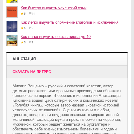
Как быстро выучить чеченский язык
5
11
Как легко выучить спряжение глаголов и исключения
5
9
Как легко выучить состав числа до 10
5
9
АННОТАЦИЯ
CКАЧАТЬ НА ЛИТРЕС
Михаил Зощенко – русский и советский классик, автор
детских рассказов, чьи ироничные произведения обнажают
человеческие пороки. В сборник в исполнении Александра
Клюквина вошел цикл сатирических и комических новелл
«Голубая книга», которые автор назвал «краткой историей
человеческих отношений». Сценки из жизни о любви,
деньгах, коварстве и неудачах знакомят с меркантильной
молочницей, сдающей мужа в прокат в обмен на червонец;
мужчиной, который решает жениться на бухгалтере и
обеспечить себе жизнь; измотанном болезнями и годами
человеком, одержимым желанием вернуть молодость; и