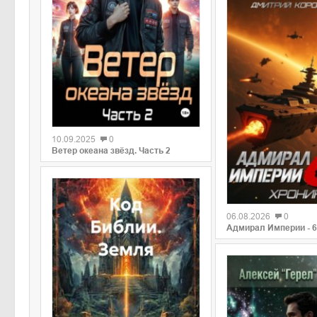
0
10.09.2025
0
Ветер океана звёзд. Часть 2
0
06.08.2026
0
Адмирал Империи - 