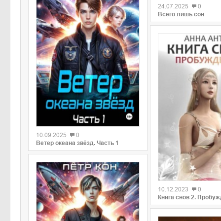
24.07.2025
0
Всего лишь сон
0
10.09.2025
0
Ветер океана звёзд. Часть 1
0
10.12.2023
0
Книга снов 2. Пробу