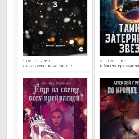
0
0
10.09.2025
0
10.09.2025
0
Сквозь испытания. Часть 3
Тайны затерянных зве