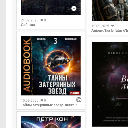
0
0
24.07.2025
0
Саботаж
10.09.2025
0
Aujourd'hui le futur d'h
0
10.09.2025
0
Тайны затерянных звезд. Книга 3
0