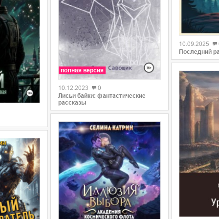
0
10.09.2025
Последний р
полная версия
10.12.2023
0
Лисьи байки: фантастические
рассказы
0
0