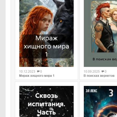
0
0
10.12.2023
0
10.09.2025
0
Мираж хищного мира 1
В поисках вернетов