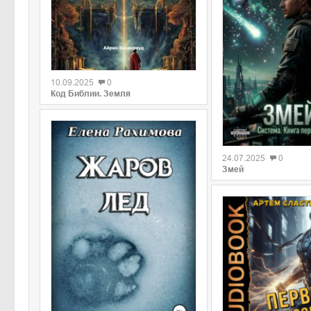
0
10.09.2025
0
Код Библии. Земля
0
24.07.2025
0
Змей