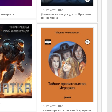
0
0
10.12.2023
0
 контроль
Дачница на закуску, или Пропала
наша Маша
0
0
10.12.2023
0
Тайное правительство. Иерархия