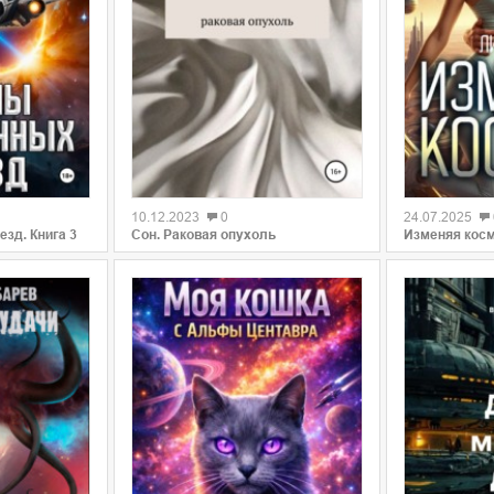
0
0
10.12.2023
0
24.07.2025
зд. Книга 3
Сон. Раковая опухоль
Изменяя кос