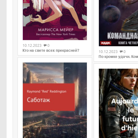
0
0
10.12.2023
0
Кто на свете всех прекрасней?
10.12.2023
0
По кромке удачи. Ко