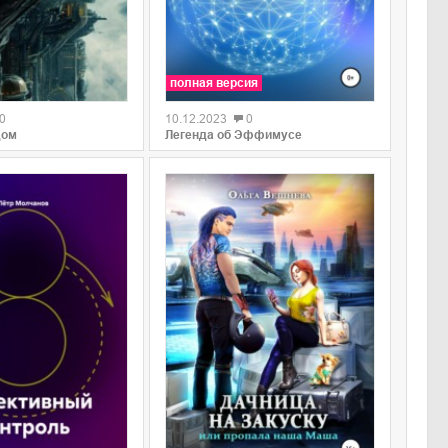
полная версия
0
10.12.2023
0
дом
Легенда об Эффимусе