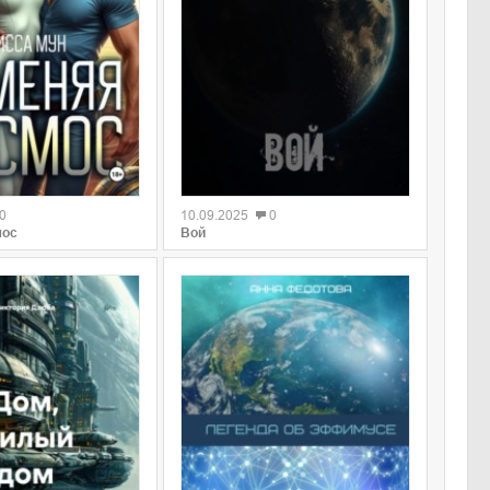
0
0
10.09.2025
0
мос
Вой