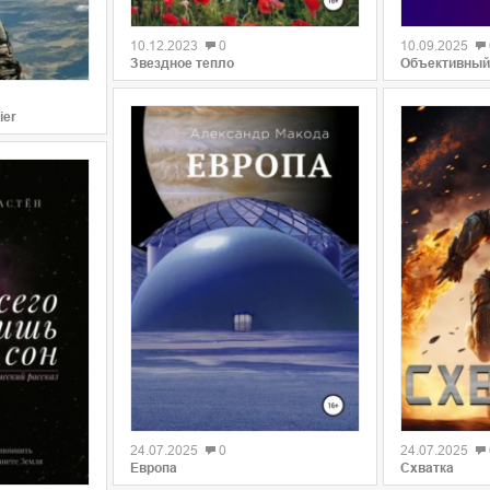
0
0
10.12.2023
0
10.09.2025
Звездное тепло
Объективный
ier
0
0
24.07.2025
0
24.07.2025
Европа
Схватка