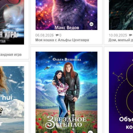
0
0
06.08.2026
0
10.09.2025
Моя кошка с Альфы Центавра
Дом, милый 
мандная игра