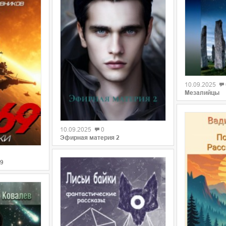
0
10.09.2025
Мезалийцы
0
10.09.2025
0
Эфирная материя 2
69