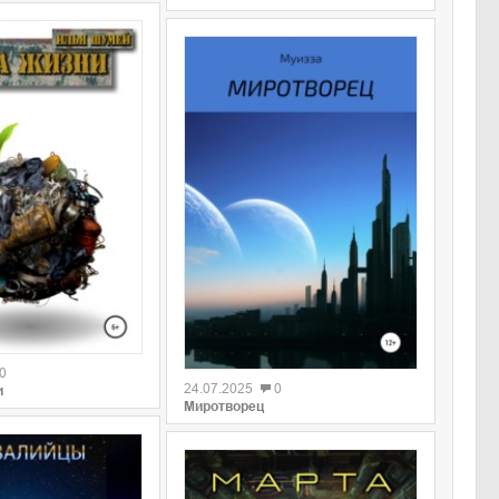
0
0
24.07.2025
0
и
Миротворец