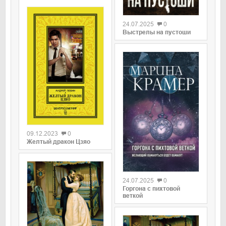
0
24.07.2025
0
Выстрелы на пустоши
0
09.12.2023
0
Желтый дракон Цзяо
0
24.07.2025
0
Горгона с пихтовой
веткой