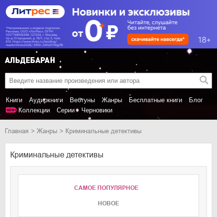
Книги
Аудиокниги
Вебтуны
Жанры
Бесплатные книги
Блог
Коллекции
Серии
Черновики
Главная
Жанры
Криминальные детективы
Криминальные детективы
САМОЕ ПОПУЛЯРНОЕ
НОВОЕ