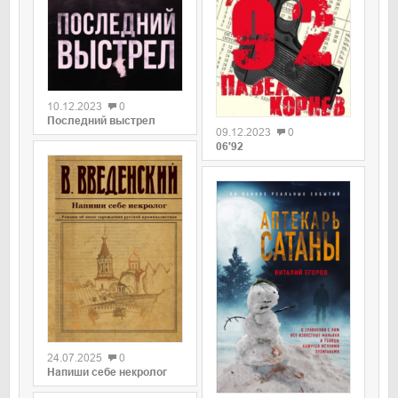
0
0
10.12.2023
0
Последний выстрел
09.12.2023
0
06'92
0
24.07.2025
0
Напиши себе некролог
0