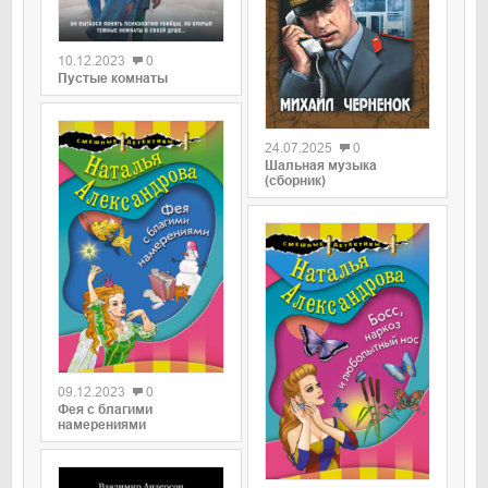
0
10.12.2023
0
Пустые комнаты
0
24.07.2025
0
Шальная музыка
(сборник)
0
09.12.2023
0
Фея с благими
намерениями
0