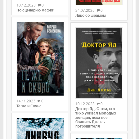
10.12.2023
0
По сценарию мафии
24.07.2025
0
Лицо со шрамом
0
0
14.11.2023
0
10.12.2023
0
Те же и Скунс
Доктор Яд. О том, кто
тихо убивал молодых
женщин, пока все
боялись Джека-
потрошителя