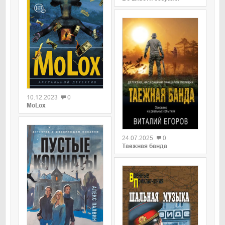
0
10.12.2023
0
МоLох
0
24.07.2025
0
Таежная банда