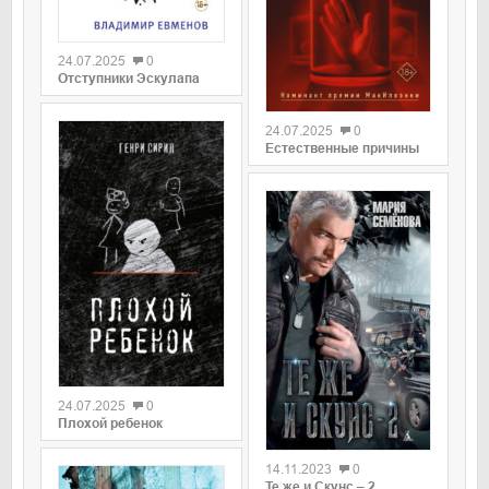
0
24.07.2025
0
Отступники Эскулапа
0
24.07.2025
0
Естественные причины
0
24.07.2025
0
Плохой ребенок
0
14.11.2023
0
Те же и Скунс – 2