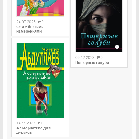
0
24.07.2025
0
Фея с благими
намерениями
0
09.12.2023
0
Пещерные голуби
0
14.11.2023
0
Альтернатива для
дураков