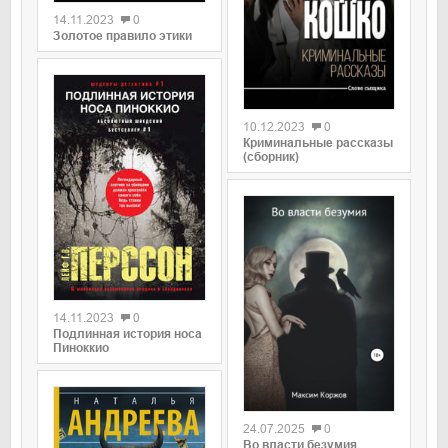
14.11.2023
0
Золотое правило этики
0
10.12.2023
0
Криминальные рассказы
(сборник)
0
14.11.2023
0
Подлинная история носа
Пиноккио
0
24.07.2025
0
Во власти безумия