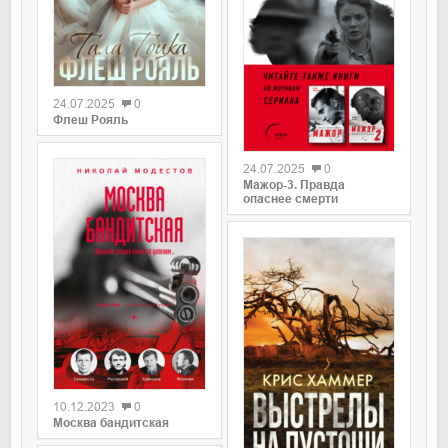
0
24.07.2025
0
Флеш Рояль
0
24.07.2025
0
Мажор-3. Правда
опаснее смерти
0
10.12.2023
0
Москва бандитская