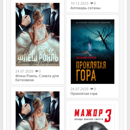
10.12.2023
0
Аптекарь сатаны
0
24.07.2025
0
Флеш Рояль. Соната для
0
Бетховена
24.07.2025
0
Проклятая гора