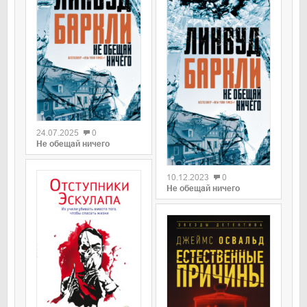
0
24.07.2025
0
Не обещай ничего
0
10.12.2023
0
Не обещай ничего