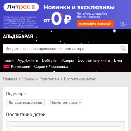
Книги
Аудиокниги
Вебтуны
Жанры
Бесплатные книги
Блог
Коллекции
Серии
Черновики
Главная
Жанры
родителям
Воспитание детей
Поджанры:
детская психология
Посмотреть все
Воспитание детей