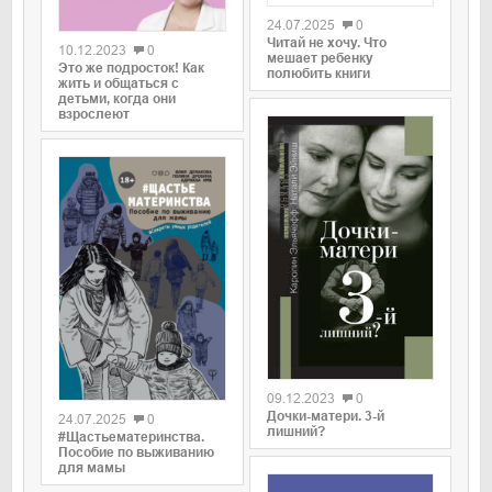
0
24.07.2025
0
Читай не хочу. Что
10.12.2023
0
мешает ребенку
Это же подросток! Как
полюбить книги
жить и общаться с
детьми, когда они
взрослеют
0
0
09.12.2023
0
Дочки-матери. 3-й
24.07.2025
0
лишний?
#Щастьематеринства.
Пособие по выживанию
для мамы