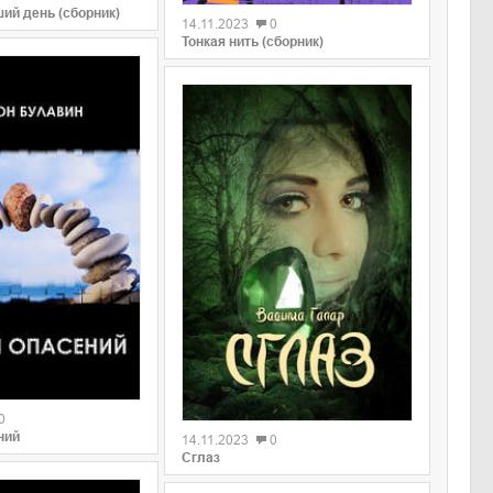
ий день (сборник)
14.11.2023
0
Тонкая нить (сборник)
0
0
ний
14.11.2023
0
Сглаз