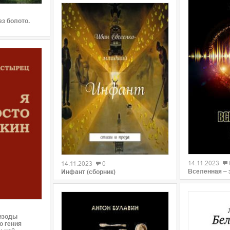
ез болото.
0
0
14.11.2023
14.11.2023
0
Вселенная – 
Инфант (сборник)
пизоды
о гения