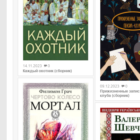
0
14.11.2023
0
Каждый охотник (сборник)
0
09.12.2023
0
Прижизненные запис
клуба (сборник)