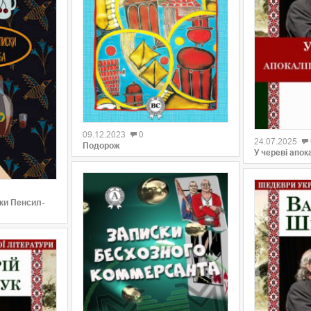
0
0
09.12.2023
0
24.07.2025
Подорож
У череві апок
ки Пенсил-