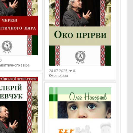
0
0
аліптичного звіра
24.07.2025
0
Око прірви