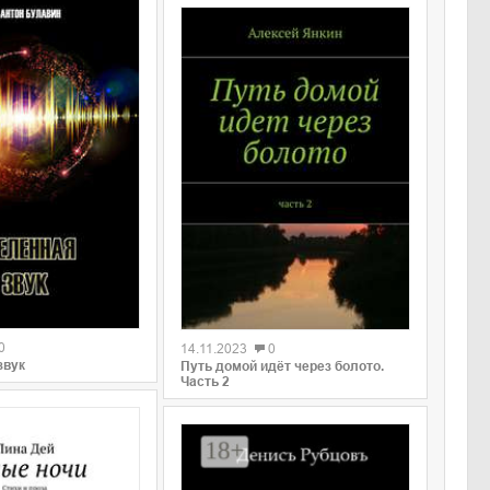
0
0
14.11.2023
0
звук
Путь домой идёт через болото.
Часть 2