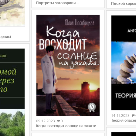
Портреты заговорили…
Плохой хорош
орник)
0
0
14.11.2023
Теория опасе
09.12.2023
0
Когда восходит солнце на закате