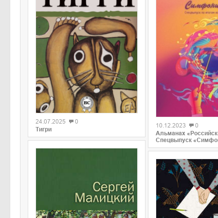
0
0
24.07.2025
0
10.12.2023
0
Тигри
Альманах «Российск
Спецвыпуск «Симфо