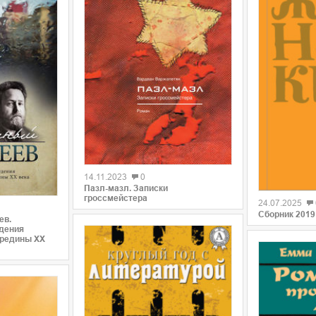
0
14.11.2023
0
0
Пазл-мазл. Записки
гроссмейстера
24.07.2025
Сборник 2019 
ев.
дения
ередины XX