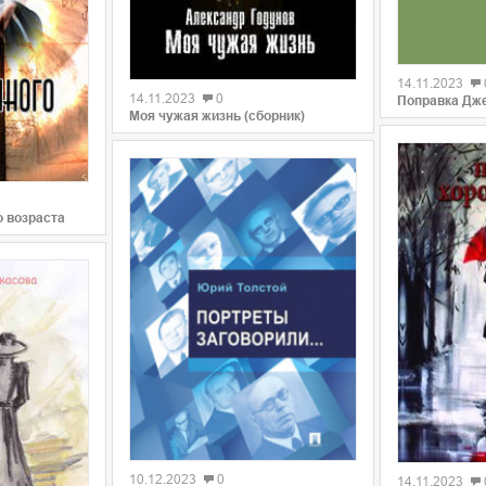
0
0
14.11.2023
14.11.2023
0
Поправка Дже
Моя чужая жизнь (сборник)
о возраста
0
0
10.12.2023
0
14.11.2023