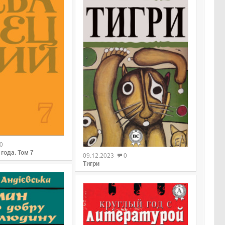
0
0
года. Том 7
09.12.2023
0
Тигри