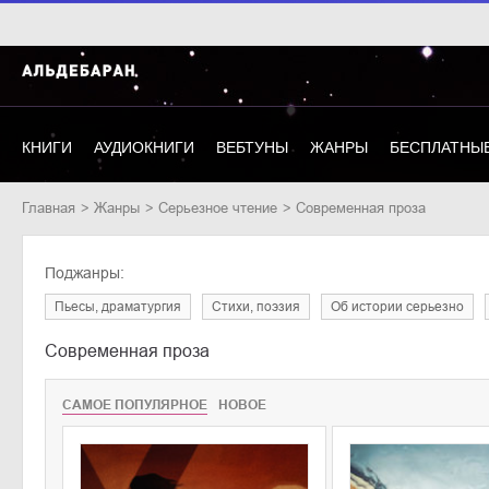
КНИГИ
АУДИОКНИГИ
ВЕБТУНЫ
ЖАНРЫ
БЕСПЛАТНЫЕ
Главная
Жанры
серьезное чтение
Современная проза
Поджанры:
пьесы, драматургия
cтихи, поэзия
об истории серьезно
Современная проза
САМОЕ ПОПУЛЯРНОЕ
НОВОЕ