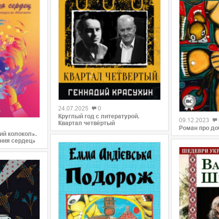
0
0
24.07.2025
0
Круглый год с литературой.
09.12.2023
Квартал четвёртый
Роман про д
ий колокол».
ния сердец»