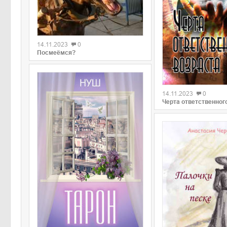
0
14.11.2023
0
Посмеёмся?
0
14.11.2023
0
Черта ответственног
0