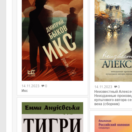
0
0
14.11.2023
0
14.11.2023
0
Икс
Неизвестный Алексе
Неизданные произве
культового автора с
века (сборник)