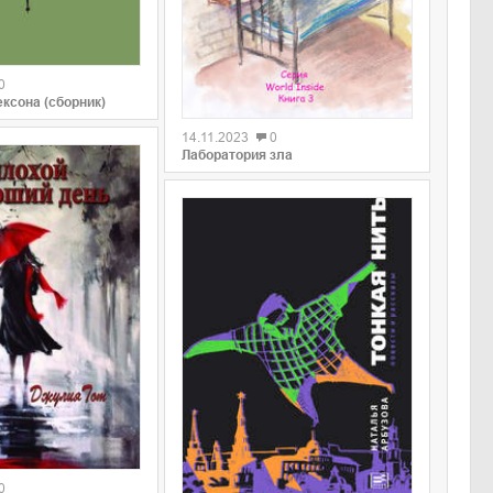
0
0
ксона (сборник)
14.11.2023
0
Лаборатория зла
0
0