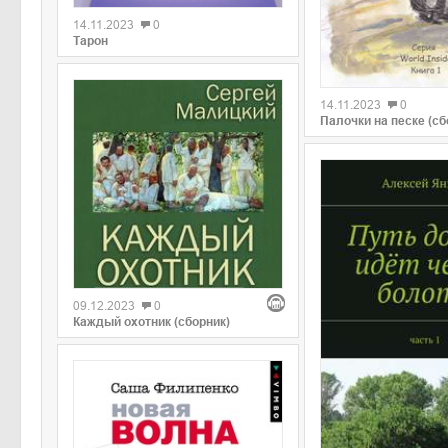
14.11.2023
0
Тарон
0
14.11.2023
0
Палочки на песке (сб
0
09.12.2023
0
Каждый охотник (сборник)
0