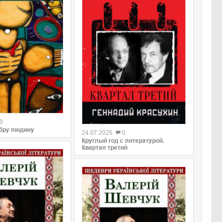
0
0
обру людину
24.07.2025
0
Круглый год с литературой.
Квартал третий