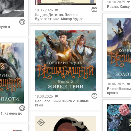
10.10.2025
Весна. Хайку
18.05.2026
На дне. Детство. Песня о
Буревестнике. Макар Чудра
ерки и
30.06.2025
Бесшабашный.
пряжа
18.06.2025
Бесшабашный. Книга 2. Живые
тени
1. Камень во