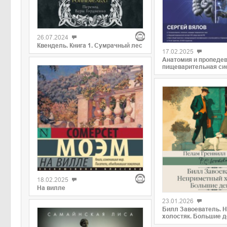
26.07.2024
Квендель. Книга 1. Сумрачный лес
17.02.2025
Анатомия и пропедев
пищеварительная си
18.02.2025
На вилле
23.01.2026
Билл Завоеватель. 
холостяк. Большие д