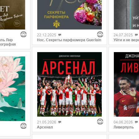
22.12.2025
24.07.2025
оль Лир
Нос. Секреты парфюмера Guerlain
Уйти и не вер
иография
21.05.2026
04.06.2026
Арсенал
Ливерпуль