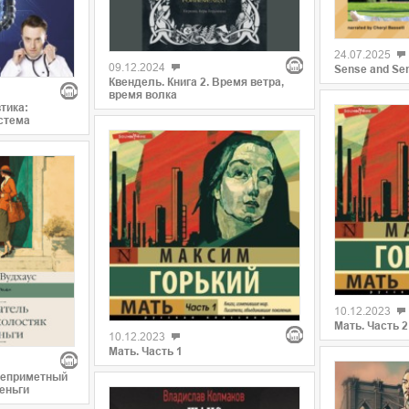
24.07.2025
09.12.2024
Sense and Sens
Квендель. Книга 2. Время ветра,
время волка
тика:
стема
10.12.2023
Мать. Часть 2
10.12.2023
Мать. Часть 1
Неприметный
еньги