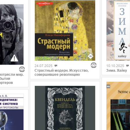
24.07.2025
10.10.2025
Страстный модерн. Искусство,
Зима. Хайку
потрясли мир.
совершившее революцию
бытия
ортеров