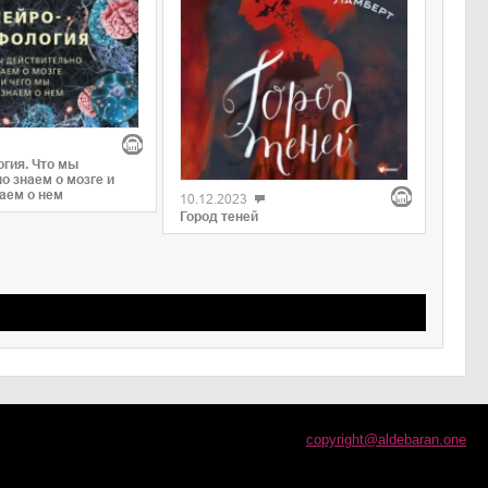
гия. Что мы
о знаем о мозге и
наем о нем
10.12.2023
Город теней
copyright@aldebaran.one