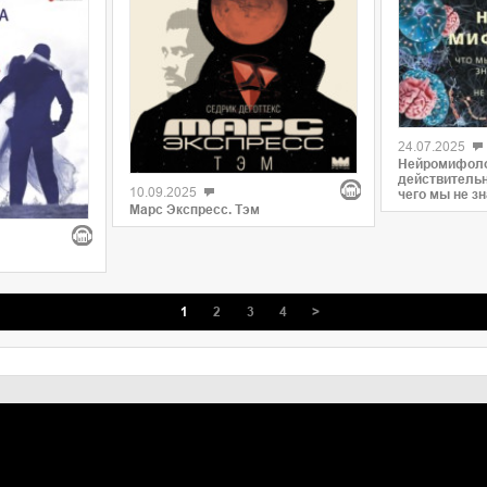
24.07.2025
Нейромифоло
действительн
10.09.2025
чего мы не з
Марс Экспресс. Тэм
1
2
3
4
>