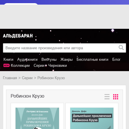
Книги
Аудиокниги
Вебтуны
Жанры
Бесплатные книги
Блог
Коллекции
Серии
Черновики
Главная
Серии
Робинзон Крузо
Робинзон Крузо