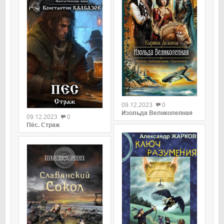
09.12.2023
0
Изольда Великолепная
09.12.2023
0
Пёс. Страж