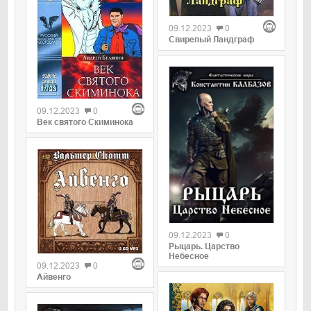
09.12.2023
0
Свирепый Ландграф
09.12.2023
0
Век святого Скиминока
09.12.2023
0
Рыцарь. Царство
Небесное
09.12.2023
0
Айвенго