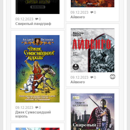
09.12.2023
0
Айвенго
09.12.2023
0
Свирепый ландграф
09.12.2023
0
Айвенго
09.12.2023
0
Джек Сумасшедший
король