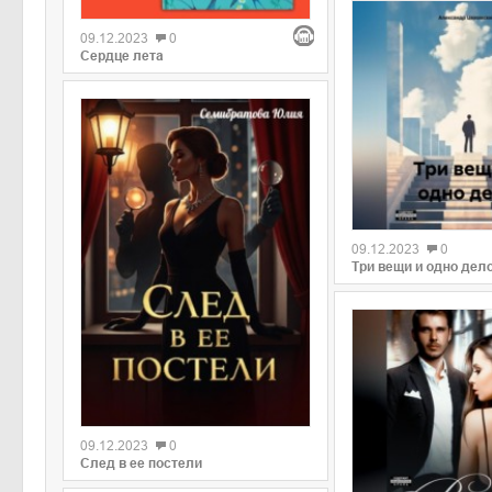
09.12.2023
0
Сердце лета
09.12.2023
0
Три вещи и одно дел
09.12.2023
0
След в ее постели