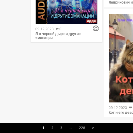
Лавринович и
09.12.2023
0
Я в черной дыре и другие
эманации
09.12.2023
Кот и его дев
1
2
3
...
228
>