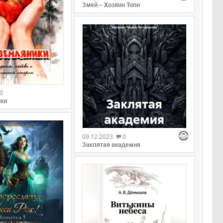
Змей – Хозяин Топи
0
ики
09.12.2023
0
Заклятая академия