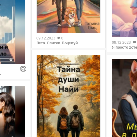
09.12.2023
0
09.12.2023
Лето. Список. Поцелуй
Я просто хот
о