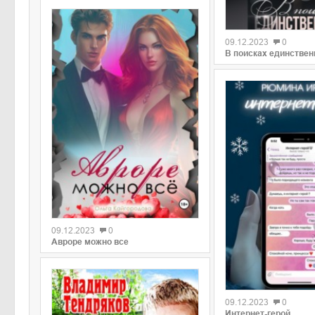
09.12.2023
0
В поисках единствен
09.12.2023
0
Авроре можно все
09.12.2023
0
Интернет-герой