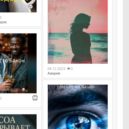
0
арок
09.12.2023
0
Авария
0