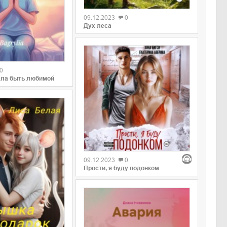
09.12.2023
0
Дух леса
0
ела быть любимой
09.12.2023
0
Прости, я буду подонком