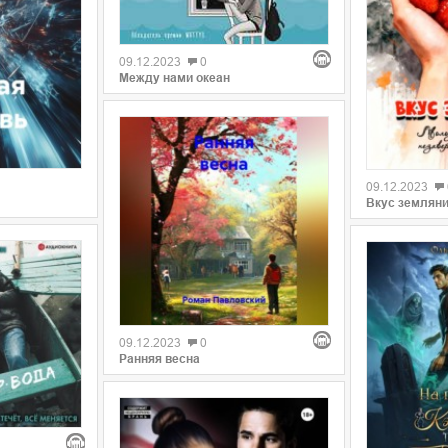
09.12.2023
0
Между нами океан
09.12.2023
Вкус землян
09.12.2023
0
Ранняя весна