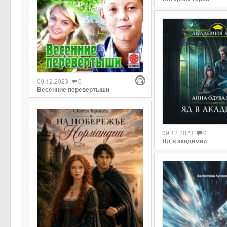
09.12.2023
0
Весенние перевертыши
09.12.2023
0
Яд в академии