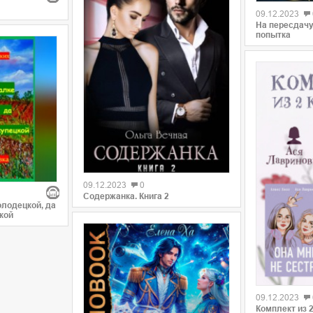
09.12.2023
На пересдачу,
попытка
09.12.2023
0
Содержанка. Книга 2
олодецкой, да
кой
09.12.2023
Комплект из 2