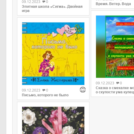
09.12.2023
0
Время. Ветер. Вода
Элитная школа «Сигма». Двойная
игра
09.12.2023
0
Сказка о смекалке м
09.12.2023
0
о скупости ума купец
Письмо, которого не было