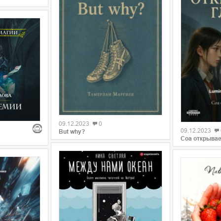
09.12.2023
0
09.12.2023
But why?
Соа открывае