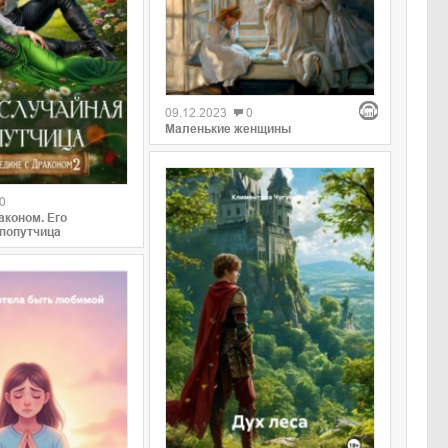
09.12.2023
0
Маленькие женщины
0
аконом. Его
попутчица