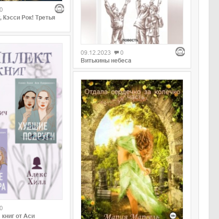
0
 Кэсси Рок! Третья
09.12.2023
0
Витькины небеса
0
 книг от Аси