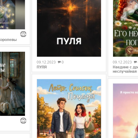
Королевы
09.12.2023
0
09.12.2023
ПУЛЯ
Наедине с др
неслучайная 