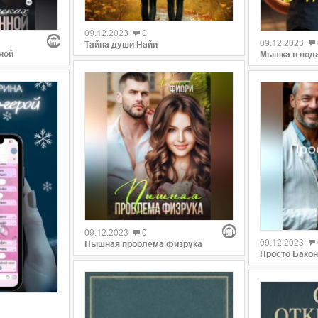
09.12.2023
0
09.12.2023
Тайна души Найи
ной
Мышка в под
09.12.2023
0
09.12.2023
Пышная проблема физрука
Просто Бакон