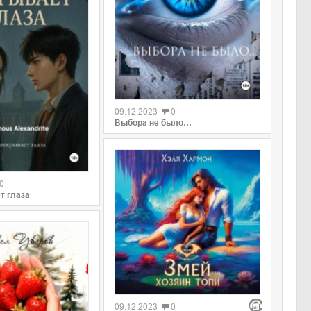
09.12.2023
0
Выбора не было…
0
т глаза
09.12.2023
0