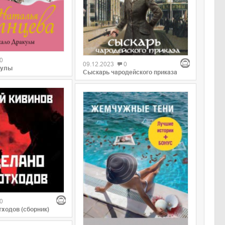
0
09.12.2023
0
кулы
Сыскарь чародейского приказа
0
тходов (сборник)