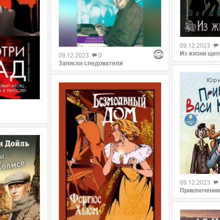
09.12.2023
Из жизни щеп
09.12.2023
0
Записки следователя
09.12.2023
Приключения