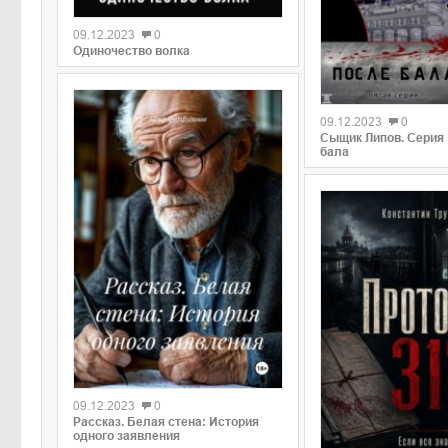
09.12.2023
0
Одиночество волка
09.12.2023
0
Сыщик Липов. Серия 
бала
09.12.2023
0
Рассказ. Белая стена: История
одного заявления