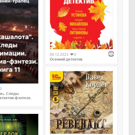
09.12.2023
0
Осенний детектив
0
та». Следы
етектив-фэнтези.