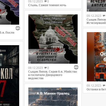
09.12.2023
0
Стынь. Самая темная ночь
09.12.2023
Сыщик Липов.
Исчезнувший
5-я. После
09.12.2023
0
Сыщик Липов. Серия 6-я. Убийство
в госпитале Дворцового
ведомства
09.12.2023
Останки в бе