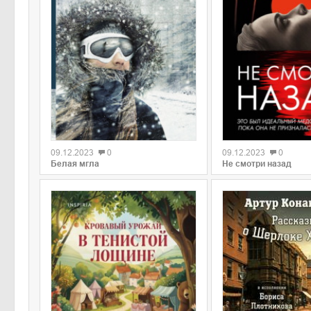
09.12.2023
0
09.12.2023
0
Белая мгла
Не смотри назад