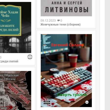
09.12.2023
0
Жемчужные тени (сборник)
0
среди лилий