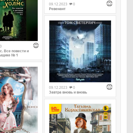
09.12.2023
0
Ревенант
0
. Все повести и
ыщике № 1
09.12.2023
0
Завтра вновь и вновь