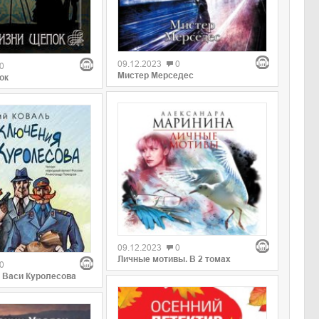
09.12.2023
0
0
Мистер Мерседес
ок
09.12.2023
0
Личные мотивы. В 2 томах
0
 Васи Куролесова