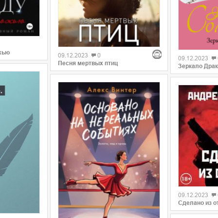
жью
09.12.2023
0
09.12.2023
Песня мертвых птиц
Зеркало Дра
09.12.2023
Сделано из о