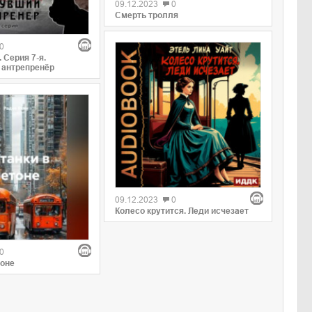
09.12.2023
0
Смерть тролля
0
 Серия 7-я.
 антрепренёр
09.12.2023
0
Колесо крутится. Леди исчезает
0
тоне