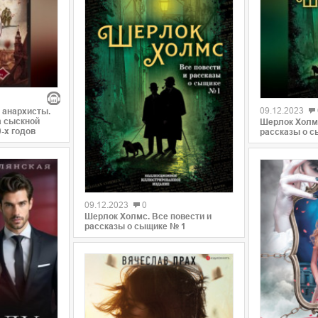
09.12.2023
 анархисты.
 сыскной
Шерлок Холмс
-х годов
рассказы о с
09.12.2023
0
Шерлок Холмс. Все повести и
рассказы о сыщике № 1