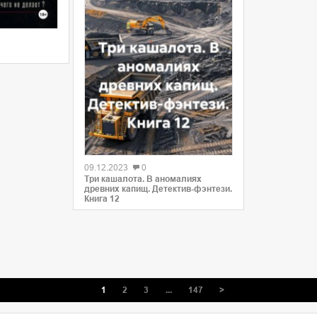
09.12.2023
0
Три кашалота. В аномалиях
древних капищ. Детектив-фэнтези.
Книга 12
1
2
3
...
147
>