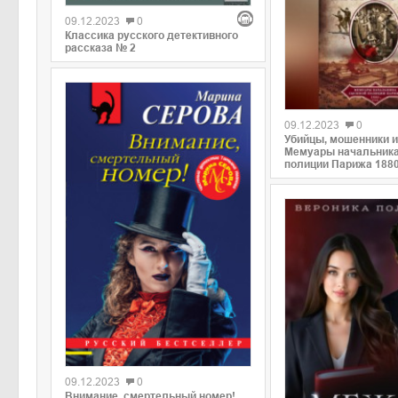
09.12.2023
0
Классика русского детективного
рассказа № 2
09.12.2023
0
Убийцы, мошенники и
Мемуары начальника
полиции Парижа 1880
09.12.2023
0
Внимание, смертельный номер!