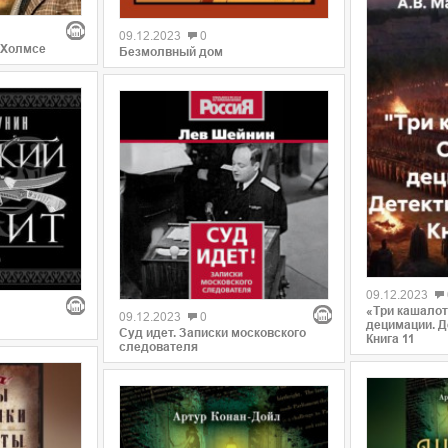
09.12.2023
0
 Холмсе
Безмолвный дом
09.12.2023
«Три кашало
09.12.2023
0
децимации. Д
Суд идет. Записки московского
Книга 11
следователя