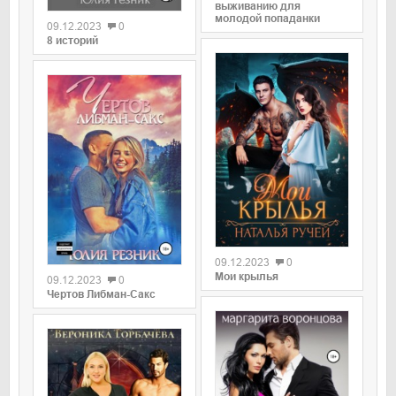
выживанию для
молодой попаданки
09.12.2023
0
8 историй
09.12.2023
0
Мои крылья
09.12.2023
0
Чертов Либман-Сакс