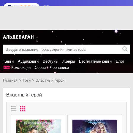
Книги
Аудиокниги
Вебтуны
Жанры
Бесплатные книги
Блог
Коллекции
Серии
Черновики
Главная
Тэги
Властный герой
Властный герой