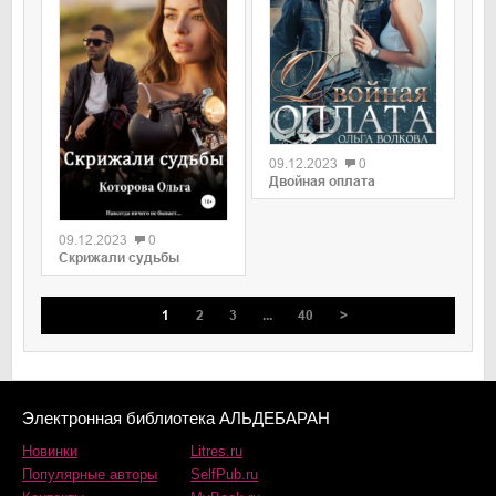
09.12.2023
0
Двойная оплата
09.12.2023
0
Скрижали судьбы
1
2
3
...
40
>
Электронная библиотека АЛЬДЕБАРАН
Новинки
Litres.ru
Популярные авторы
SelfPub.ru