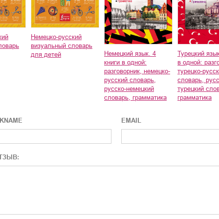
кий
Немецко-русский
ловарь
визуальный словарь
Немецкий язык. 4
Турецкий язык
для детей
книги в одной:
в одной: разг
разговорник, немецко-
турецко-русс
русский словарь,
словарь, русс
русско-немецкий
турецкий сло
словарь, грамматика
грамматика
CKNAME
EMAIL
ТЗЫВ: