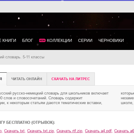
 КНИГИ
БЛОГ
КОЛЛЕКЦИИ
СЕРИИ
ЧЕРНОВИКИ
кий словарь. 5-11 классы
Я
ЧИТАТЬ ОНЛАЙН
CКАЧАТЬ НА ЛИТРЕС
усский русско-немецкий словарь для школьников включает
омогут расширить словарный запас. Словарь окажется
00 слов и словосочетаний. Словарь содержит
 помощником для всех, кто изучает английский язык в
ии, к некоторым статьям даются тематические вставки,
школе,
ИГУ БЕСПЛАТНО (ОТРЫВОК):
p
,
Скачать
txt
,
Скачать
txt.zip
,
Скачать
rtf.zip
,
Скачать
a4.pdf
,
Скачать
a6