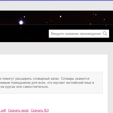
 на курсах или самостоятельно.
.pdf
,
Скачать
epub
,
Скачать
fb3