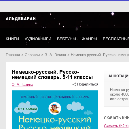
КНИГИ
АУДИОКНИГИ
ВЕБТУНЫ
ЖАНРЫ
БЕСПЛАТНЫЕ
Главная
словари
Э. А. Газина
Немецко-русский. Русско-немец
Немецко-русский. Русско-
АННОТАЦИ
немецкий словарь. 5-11 классы
Поделиться
Э. А. Газина
Немецко-р
которые п
около 400
незаменимым
иллюстрац
CКАЧАТЬ КН
Скачать
fb2.zi