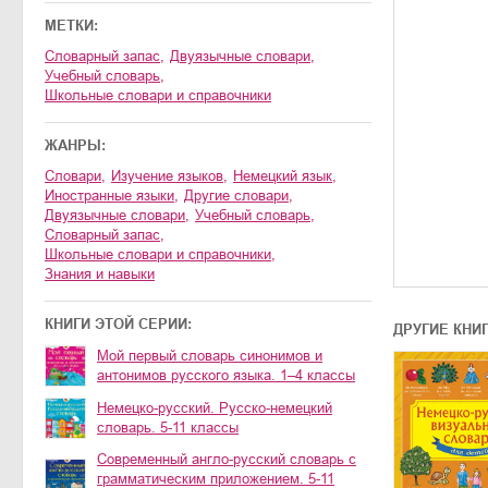
МЕТКИ:
словарный запас
,
двуязычные словари
,
учебный словарь
,
школьные словари и справочники
ЖАНРЫ:
словари
,
изучение языков
,
немецкий язык
,
иностранные языки
,
другие словари
,
двуязычные словари
,
учебный словарь
,
словарный запас
,
школьные словари и справочники
,
знания и навыки
КНИГИ ЭТОЙ СЕРИИ:
ДРУГИЕ КНИ
Мой первый словарь синонимов и
антонимов русского языка. 1–4 классы
Немецко-русский. Русско-немецкий
словарь. 5-11 классы
Современный англо-русский словарь с
грамматическим приложением. 5-11