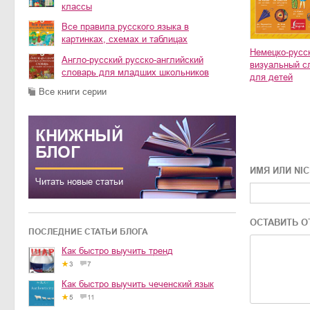
классы
Все правила русского языка в
картинках, схемах и таблицах
Немецко-русс
Англо-русский русско-английский
визуальный с
словарь для младших школьников
для детей
Все книги серии
КНИЖНЫЙ
БЛОГ
ИМЯ ИЛИ NI
Читать новые статьи
ОСТАВИТЬ О
ПОСЛЕДНИЕ СТАТЬИ БЛОГА
Как быстро выучить тренд
3
7
Как быстро выучить чеченский язык
5
11