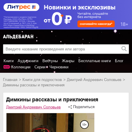
Книги
Аудиокниги
Вебтуны
Жанры
Бесплатные книги
Блог
Коллекции
Серии
Черновики
Главная
книги для подростков
Дмитрий Андреевич Соловьев
Димкины рассказы и приключения
Димкины рассказы и приключения
Поделиться
Дмитрий Андреевич Соловьев