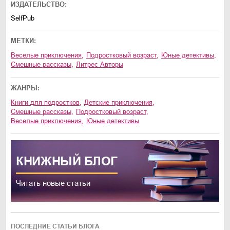
ИЗДАТЕЛЬСТВО:
SelfPub
МЕТКИ:
веселые приключения
,
подростковый возраст
,
юные детективы
,
смешные рассказы
,
Литрес Авторы
ЖАНРЫ:
книги для подростков
,
детские приключения
,
смешные рассказы
,
подростковый возраст
,
веселые приключения
,
юные детективы
КНИЖНЫЙ
БЛОГ
Читать новые статьи
ПОСЛЕДНИЕ СТАТЬИ БЛОГА