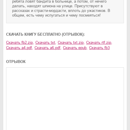
ребята ловят бандита в больнице, а потом, от нечего
делать, находят шпиона на улице. Присутствуют в
рассказах и страсти-мордасти, вплоть до ужастиков. В
общем, есть чему испугаться и чему посмеяться!
CКАЧАТЬ КНИГУ БЕСПЛАТНО (ОТРЫВОК):
Скачать
fb2.zip
,
Скачать
txt
,
Скачать
txt.zip
,
Скачать
rtf.zip
,
Скачать
a4.pdf
,
Скачать
a6.pdf
,
Скачать
epub
,
Скачать
fb3
ОТРЫВОК