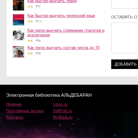
Как быстро выучить тренд
3
7
Как быстро выучить чеченский язык
ОСТАВИТЬ О
5
11
Как легко выучить спряжение глаголов и
исключения
5
9
Как легко выучить состав числа до 10
5
9
Электронная библиотека АЛЬДЕБАРАН
Новинки
Litres.ru
Популярные авторы
SelfPub.ru
Контакты
MyBook.ru