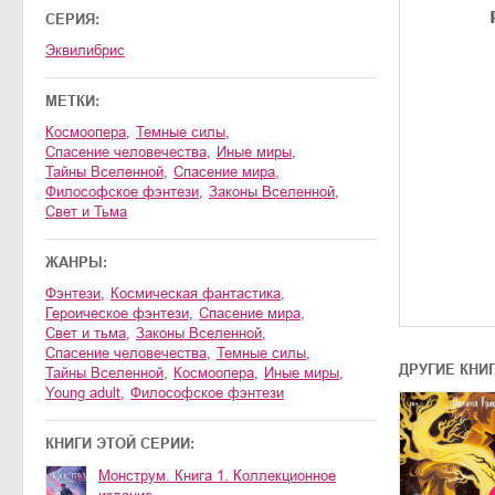
СЕРИЯ:
Эквилибрис
МЕТКИ:
космоопера
,
темные силы
,
спасение человечества
,
иные миры
,
тайны Вселенной
,
спасение мира
,
философское фэнтези
,
законы Вселенной
,
Свет и Тьма
ЖАНРЫ:
фэнтези
,
космическая фантастика
,
героическое фэнтези
,
спасение мира
,
свет и тьма
,
законы Вселенной
,
спасение человечества
,
темные силы
,
ДРУГИЕ КНИ
тайны Вселенной
,
космоопера
,
иные миры
,
young adult
,
философское фэнтези
КНИГИ ЭТОЙ СЕРИИ:
Монструм. Книга 1. Коллекционное