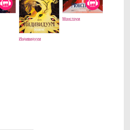
Монструм
Индивидуум