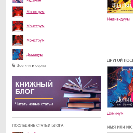
издание
Монструм
Индивидуум
Монструм
Монструм
Доминум
ДРУГОЙ НОС
Все книги серии
КНИЖНЫЙ
БЛОГ
Читать новые статьи
Доминум
ПОСЛЕДНИЕ СТАТЬИ БЛОГА
ИМЯ ИЛИ NI