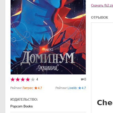
Скачать
fb2.zi
ОТРЫВОК
4
0
Рейтинг
Литрес:
4.7
Рейтинг
Livelib:
4.7
ИЗДАТЕЛЬСТВО:
Popcorn Books