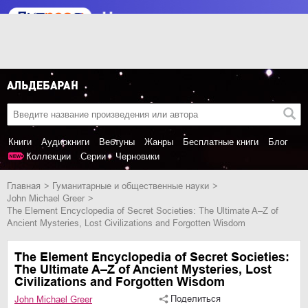
Книги
Аудиокниги
Вебтуны
Жанры
Бесплатные книги
Блог
Коллекции
Серии
Черновики
Главная
гуманитарные и общественные науки
John Michael Greer
The Element Encyclopedia of Secret Societies: The Ultimate A–Z of
Ancient Mysteries, Lost Civilizations and Forgotten Wisdom
The Element Encyclopedia of Secret Societies:
The Ultimate A–Z of Ancient Mysteries, Lost
Civilizations and Forgotten Wisdom
Поделиться
John Michael Greer