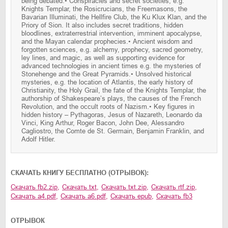
being debated.• Conspiracies and secret societies, e.g.
Knights Templar, the Rosicrucians, the Freemasons, the
Bavarian Illuminati, the Hellfire Club, the Ku Klux Klan, and the
Priory of Sion. It also includes secret traditions, hidden
bloodlines, extraterrestrial intervention, imminent apocalypse,
and the Mayan calendar prophecies.• Ancient wisdom and
forgotten sciences, e.g. alchemy, prophecy, sacred geometry,
ley lines, and magic, as well as supporting evidence for
advanced technologies in ancient times e.g. the mysteries of
Stonehenge and the Great Pyramids.• Unsolved historical
mysteries, e.g. the location of Atlantis, the early history of
Christianity, the Holy Grail, the fate of the Knights Templar, the
authorship of Shakespeare’s plays, the causes of the French
Revolution, and the occult roots of Nazism.• Key figures in
hidden history – Pythagoras, Jesus of Nazareth, Leonardo da
Vinci, King Arthur, Roger Bacon, John Dee, Alessandro
Cagliostro, the Comte de St. Germain, Benjamin Franklin, and
Adolf Hitler.
CКАЧАТЬ КНИГУ БЕСПЛАТНО (ОТРЫВОК):
Скачать
fb2.zip
,
Скачать
txt
,
Скачать
txt.zip
,
Скачать
rtf.zip
,
Скачать
a4.pdf
,
Скачать
a6.pdf
,
Скачать
epub
,
Скачать
fb3
ОТРЫВОК