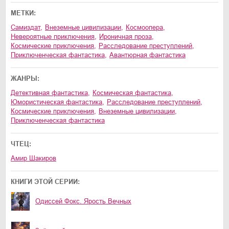
МЕТКИ:
Самиздат
,
внеземные цивилизации
,
космоопера
,
невероятные приключения
,
ироничная проза
,
космические приключения
,
расследование преступлений
,
приключенческая фантастика
,
авантюрная фантастика
ЖАНРЫ:
детективная фантастика
,
космическая фантастика
,
юмористическая фантастика
,
расследование преступлений
,
космические приключения
,
внеземные цивилизации
,
приключенческая фантастика
ЧТЕЦ:
Амир Шакиров
КНИГИ ЭТОЙ СЕРИИ:
Одиссей Фокс. Ярость Вечных