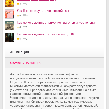
3
7
Как быстро выучить чеченский язык
5
11
Как легко выучить спряжение глаголов и исключения
5
9
Как легко выучить состав числа до 10
5
9
АННОТАЦИЯ
CКАЧАТЬ НА ЛИТРЕС
Антон Карелин – российский писатель-фантаст,
получивший известность благодаря серии книг о сыщике
Одиссее Фоксе. Творчество автора было отмечено
многими маститыми фантастами и набирает популярность
у читателей. Предлагаемая серия книг написана на стыке
жанров космической и детективной фантастики.
Человечество давно в космосе и активно осваивает другие
планеты, причём люди вовсю используют технические
усовершенствования, позволяющие быть умней, красивей,