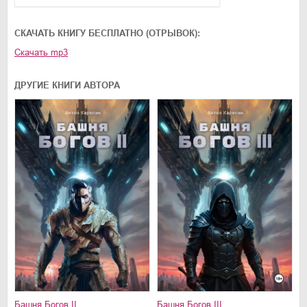
01.mp3
25:10
CКАЧАТЬ КНИГУ БЕСПЛАТНО (ОТРЫВОК):
02.mp3
20:50
Скачать
mp3
03.mp3
14:00
ДРУГИЕ КНИГИ АВТОРА
Башня Богов II
Башня Богов III