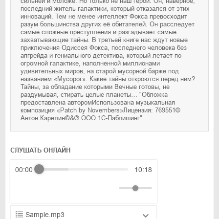
сильней и моложе. Но только не наш герой. Он, наверное,
последний житель галактики, который отказался от этих
инноваций. Тем не менее интеллект Фокса превосходит
разум большинства других её обитателей. Он расследует
самые сложные преступления и разгадывает самые
захватывающие тайны. В третьей книге нас ждут новые
приключения Одиссея Фокса, последнего человека без
апгрейда и гениального детектива, который летает по
огромной галактике, наполненной миллионами
удивительных миров, на старой мусорной барже под
названием «Мусорог». Какие тайны откроются перед ним?
Тайны, за обладание которыми Вечные готовы, не
раздумывая, стирать целые планеты… "Обложка
предоставлена авторомИспользована музыкальная
композиция «Patch by Novembers»Лицензия: 769551©
Антон Карелин©&℗ ООО 1С-Паблишинг"
СЛУШАТЬ ОНЛАЙН
00:00
10:18
Sample.mp3