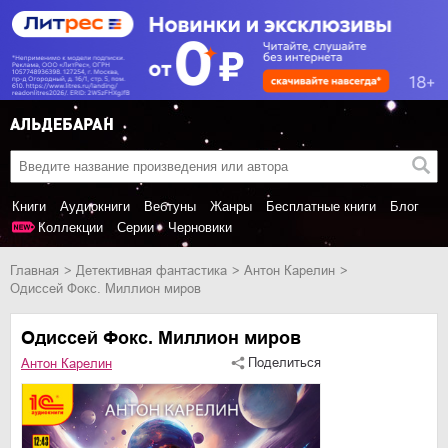
Книги
Аудиокниги
Вебтуны
Жанры
Бесплатные книги
Блог
Коллекции
Серии
Черновики
Главная
детективная фантастика
Антон Карелин
Одиссей Фокс. Миллион миров
Одиссей Фокс. Миллион миров
Поделиться
Антон Карелин