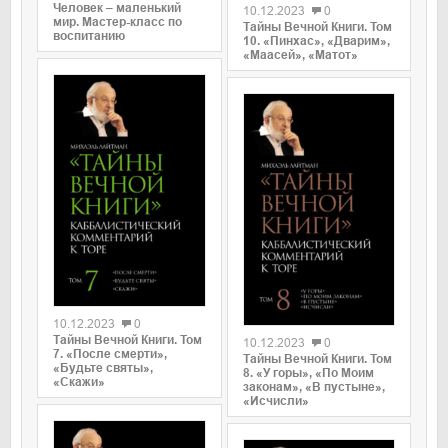
Человек – маленький
10.12.2023
0
мир. Мастер-класс по
Тайны Вечной Книги. Том
воспитанию
10. «Пинхас», «Дварим»,
«Маасей», «Матот»
0
0
10.12.2023
0
Тайны Вечной Книги. Том
10.12.2023
0
7. «После смерти»,
Тайны Вечной Книги. Том
«Будьте святы»,
8. «У горы», «По Моим
«Скажи»
законам», «В пустыне»,
«Исчисли»