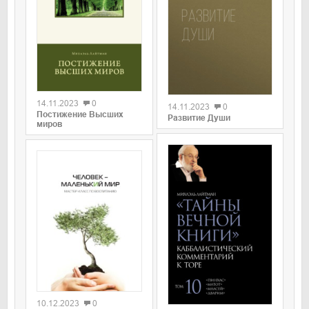
0
0
14.11.2023
0
14.11.2023
0
Постижение Высших
Развитие Души
миров
0
0
10.12.2023
0