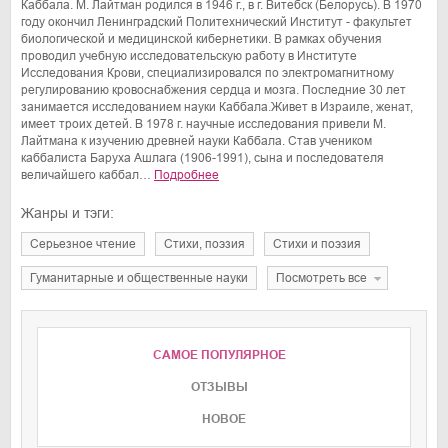
Каббала. М. Лайтман родился в 1946 г., в г. Витебск (Белорусь). В 1970
году окончил Ленинградский Политехнический Институт - факультет
биологической и медицинской кибернетики. В рамках обучения
проводил учебную исследовательскую работу в Институте
Исследования Крови, специализировался по электромагнитному
регулированию кровоснабжения сердца и мозга. Последние 30 лет
занимается исследованием науки Каббала.Живет в Израиле, женат,
имеет троих детей. В 1978 г. научные исследования привели М.
Лайтмана к изучению древней науки Каббала. Став учеником
каббалиста Баруха Ашлага (1906-1991), сына и последователя
величайшего каббал…
Подробнее
Жанры и тэги:
серьезное чтение
cтихи, поэзия
стихи и поэзия
гуманитарные и общественные науки
Посмотреть все
САМОЕ ПОПУЛЯРНОЕ
ОТЗЫВЫ
НОВОЕ