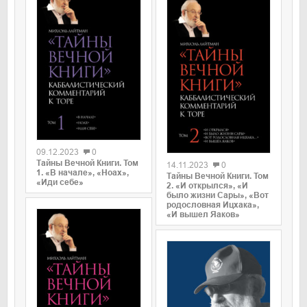
0
0
09.12.2023
0
Тайны Вечной Книги. Том
14.11.2023
0
1. «В начале», «Ноах»,
Тайны Вечной Книги. Том
«Иди себе»
2. «И открылся», «И
было жизни Сары», «Вот
родословная Ицхака»,
«И вышел Яаков»