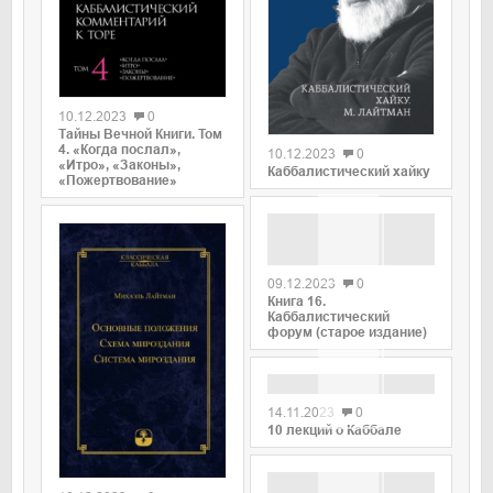
0
0
10.12.2023
0
Тайны Вечной Книги. Том
4. «Когда послал»,
10.12.2023
0
«Итро», «Законы»,
Каббалистический хайку
«Пожертвование»
0
09.12.2023
0
Книга 16.
Каббалистический
форум (старое издание)
0
14.11.2023
0
10 лекций о Каббале
0