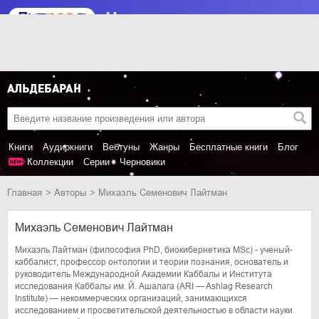
Книги
Аудиокниги
Вебтуны
Жанры
Бесплатные книги
Блог
Коллекции
Серии
Черновики
Главная
Авторы
Михаэль Семенович Лайтман
Михаэль Семенович Лайтман
Михаэль Лайтман (философия PhD, биокибернетика MSc) - ученый-
каббалист, профессор онтологии и теории познания, основатель и
руководитель Международной Академии Каббалы и Института
исследования Каббалы им. Й. Ашалага (ARI — Ashlag Research
Institute) — некоммерческих организаций, занимающихся
исследованием и просветительской деятельностью в области науки