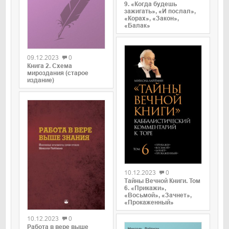
9. «Когда будешь
зажигать», «И послал»,
«Корах», «Закон»,
«Балак»
0
09.12.2023
0
Книга 2. Схема
мироздания (старое
издание)
0
10.12.2023
0
Тайны Вечной Книги. Том
6. «Прикажи»,
«Восьмой», «Зачнет»,
0
«Прокаженный»
10.12.2023
0
Работа в вере выше