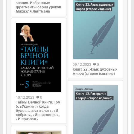
знания. Избранные
фрагменты серии уроков
Михаэля Лайтмана
0
09.12.2023
0
Книга 22. Язык духовных
миров (старое издание)
0
10.12.2023
0
Тайны Вечной Книги. Том
5. «Укажи», «Когда
будешь вести счет», «И
собрал», «Исчисления»,
«И призвал»