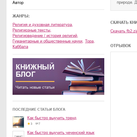
природе. 
Автор
ЖАНРЫ:
CКАЧАТЬ КН
религия и духовная литература
,
религиозные тексты
,
Скачать
fb2.zi
религиоведение / история религий
,
гуманитарные и общественные науки
,
Тора
,
ОТРЫВОК
Каббала
КНИЖНЫЙ
БЛОГ
Читать новые статьи
ПОСЛЕДНИЕ СТАТЬИ БЛОГА
Как быстро выучить тренд
3
7
Как быстро выучить чеченский язык