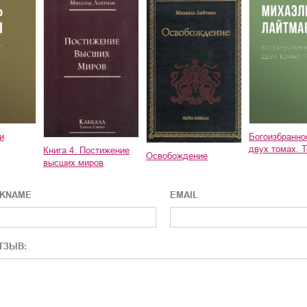
и
Богоизбранно
двух томах. Т
Книга 4. Постижение
Освобождение
высших миров
CKNAME
EMAIL
ТЗЫВ: