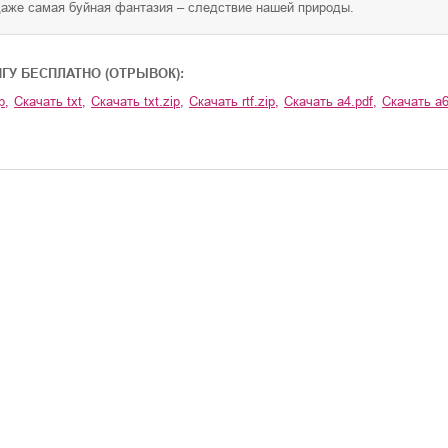
Даже самая буйная фантазия – следствие нашей природы.
ИГУ БЕСПЛАТНО (ОТРЫВОК):
p
,
Скачать
txt
,
Скачать
txt.zip
,
Скачать
rtf.zip
,
Скачать
a4.pdf
,
Скачать
a6