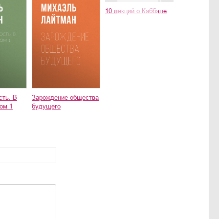
10 лекций о Каббале
сть. В
Зарождение общества
ом 1
будущего