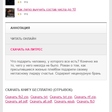
5
9
Как легко выучить состав числа до 10
5
9
АННОТАЦИЯ
ЧИТАТЬ ОНЛАЙН
CКАЧАТЬ НА ЛИТРЕС
Что подарить человеку, у которого все есть? Конечно же
то, чего у него никогда не было. Роман о том, как
пресытившиеся жизнью плейбои подарили своему
негласному лидеру счастье. Содержит нецензурную брань
CКАЧАТЬ КНИГУ БЕСПЛАТНО (ОТРЫВОК):
Скачать
fb2.zip
,
Скачать
txt
,
Скачать
txt.zip
,
Скачать
rtf.zip
,
Скачать
a4.pdf
,
Скачать
a6.pdf
,
Скачать
epub
,
Скачать
fb3