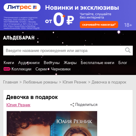
Книги
Аудиокниги
Вебтуны
Жанры
Бесплатные книги
Блог
Коллекции
Серии
Черновики
Главная
любовные романы
Юлия Резник
Девочка в подарок
Девочка в подарок
Поделиться
Юлия Резник