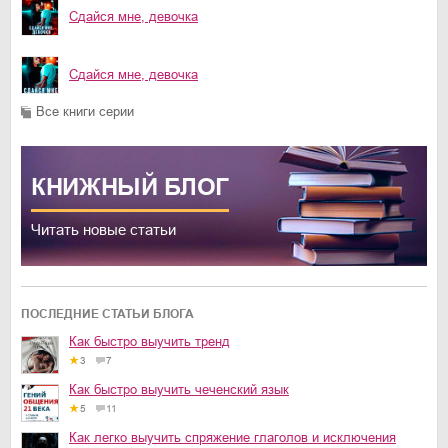
Сдайся мне, девочка
Сдайся мне, девочка
Все книги серии
КНИЖНЫЙ
БЛОГ
Читать новые статьи
ПОСЛЕДНИЕ СТАТЬИ БЛОГА
Как быстро выучить тренд
3
7
Как быстро выучить чеченский язык
5
11
Как легко выучить спряжение глаголов и исключения