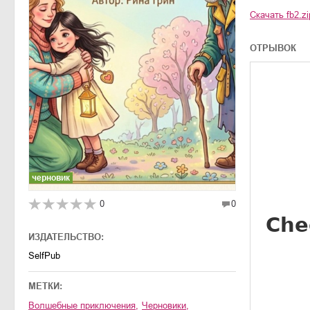
Скачать
fb2.zi
ОТРЫВОК
черновик
0
0
ИЗДАТЕЛЬСТВО:
SelfPub
МЕТКИ:
волшебные приключения
,
черновики
,