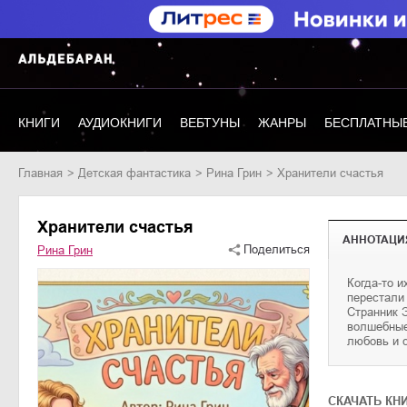
КНИГИ
АУДИОКНИГИ
ВЕБТУНЫ
ЖАНРЫ
БЕСПЛАТНЫЕ
Главная
детская фантастика
Рина Грин
Хранители счастья
Хранители счастья
АННОТАЦИ
Поделиться
Рина Грин
Когда-то 
лучик, что
перестали 
удивитель
Странник Э
юный читате
волшебные
путешеств
любовь и 
CКАЧАТЬ КН