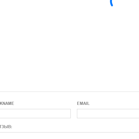
CKNAME
EMAIL
ТЗЫВ: