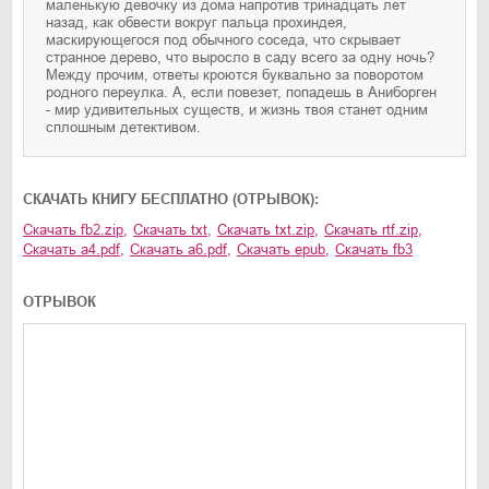
маленькую девочку из дома напротив тринадцать лет
назад, как обвести вокруг пальца прохиндея,
маскирующегося под обычного соседа, что скрывает
странное дерево, что выросло в саду всего за одну ночь?
Между прочим, ответы кроются буквально за поворотом
родного переулка. А, если повезет, попадешь в Аниборген
- мир удивительных существ, и жизнь твоя станет одним
сплошным детективом.
CКАЧАТЬ КНИГУ БЕСПЛАТНО (ОТРЫВОК):
Скачать
fb2.zip
,
Скачать
txt
,
Скачать
txt.zip
,
Скачать
rtf.zip
,
Скачать
a4.pdf
,
Скачать
a6.pdf
,
Скачать
epub
,
Скачать
fb3
ОТРЫВОК