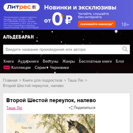
Книги
Аудиокниги
Вебтуны
Жанры
Бесплатные книги
Блог
Коллекции
Серии
Черновики
Главная
книги для подростков
Таша Лю
Второй Шестой переулок, налево
Второй Шестой переулок, налево
Поделиться
Таша Лю