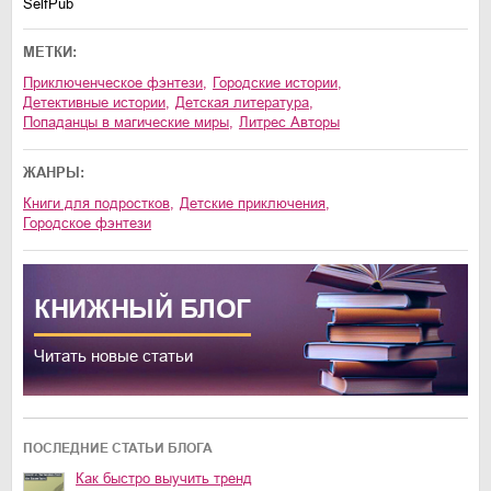
SelfPub
МЕТКИ:
приключенческое фэнтези
,
городские истории
,
детективные истории
,
детская литература
,
попаданцы в магические миры
,
Литрес Авторы
ЖАНРЫ:
книги для подростков
,
детские приключения
,
городское фэнтези
КНИЖНЫЙ
БЛОГ
Читать новые статьи
ПОСЛЕДНИЕ СТАТЬИ БЛОГА
Как быстро выучить тренд