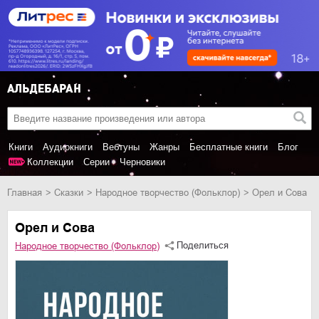
Книги
Аудиокниги
Вебтуны
Жанры
Бесплатные книги
Блог
Коллекции
Серии
Черновики
Главная
сказки
Народное творчество (Фольклор)
Орел и Сова
Орел и Сова
Поделиться
Народное творчество (Фольклор)