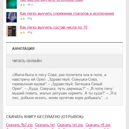
5
11
Как легко выучить спряжение глаголов и исключения
5
9
Как легко выучить состав числа до 10
5
9
АННОТАЦИЯ
ЧИТАТЬ ОНЛАЙН
«Жила-была в лесу Сова; раз полетела она в поле, а
навстречу ей Орел. „Здравствуй, Совушка-Сова,
горемычная вдова!“ – „Здравствуй, батюшка Сизый
Орел“. – „Куда, Совушка, путь держишь?“ – „В поле лечу:
мышей ловить, малых детушек кормить. А ты куда?“ – „Я в
лес, добычи искать, моим орлятам корм добывать“…»
CКАЧАТЬ КНИГУ БЕСПЛАТНО (ОТРЫВОК):
Скачать
fb2.zip
,
Скачать
txt
,
Скачать
txt.zip
,
Скачать
rtf.zip
,