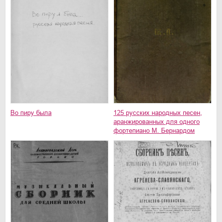
Во пиру была
125 русских народных песен,
аранжированных для одного
фортепиано М. Бернардом