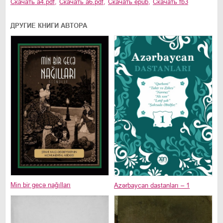
Скачать
a4.pdf
,
Скачать
a6.pdf
,
Скачать
epub
,
Скачать
fb3
ДРУГИЕ КНИГИ АВТОРА
Min bir gecə nağılları
Azərbaycan dastanları – 1