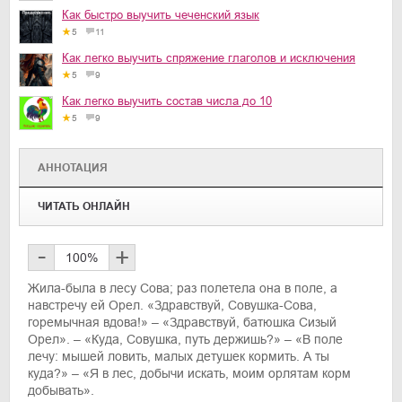
Как быстро выучить чеченский язык
5
11
Как легко выучить спряжение глаголов и исключения
5
9
Как легко выучить состав числа до 10
5
9
АННОТАЦИЯ
ЧИТАТЬ ОНЛАЙН
-
+
100
%
Жила-была в лесу Сова; раз полетела она в поле, а
навстречу ей Орел. «Здравствуй, Совушка-Сова,
горемычная вдова!» – «Здравствуй, батюшка Сизый
Орел». – «Куда, Совушка, путь держишь?» – «В поле
лечу: мышей ловить, малых детушек кормить. А ты
куда?» – «Я в лес, добычи искать, моим орлятам корм
добывать».