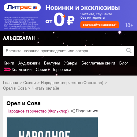
Книги
Аудиокниги
Вебтуны
Жанры
Бесплатные книги
Блог
Коллекции
Серии
Черновики
Главная
сказки
Народное творчество (Фольклор)
Орел и Сова
Читать онлайн
Орел и Сова
Поделиться
Народное творчество (Фольклор)