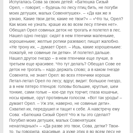
Испугалась Сова за своих детей: «Батюшка Сизый
Орел, – говорит, – будешь по лесу птиц бить, не погуби
моих детушек, малых Совенятушек». – «Да как же я
узнаю, Какие твои дети, какие не твои?» – «Что ты, Орел?
Как моих не узнать: краше их во всем лесу птичек нет».
Обещал Орел совиных деток не трогать и полетел в лес.
Нашел одно гнездо: сидят в нем птенчики маленькие,
хорошенькие; желтые ротики разевают, пищат жалобно.
«Не трону их, – думает Орел. – Ишь, какие хорошенькие:
пожалуй, не совиные ли детки». И полетел дальше.
Нашел другое гнездо – в нем птенчики еще лучше, в
третьем еще красивее. Что тут делать? Обещал Сове ее
деток не трогать – надо держать слово; а в каком гнезде
Совенята, не знает Орел: во всех птенчики хороши.
Летал-летал Орел по лесу; вдруг, видит: большое гнездо,
а в нем пятеро птенцов: головы большие, круглые, шеи
тонкие, сами голые – кое-где пух торчит, глаза кошачьи,
носы кривые, орут противным голосом. «Вот так уроды! –
думает Орел. – Уж эти, наверно, не совиные дети».
Схватил их, передушил и тащит к себе. А навстречу ему
Сова: «Батюшка Сизый Орел! Что ж ты это сделал?
Погубил моих детушек, малых Совенятушек
ненаглядных!» – «Да разве это твои, Сова, детки? Твои-
то, ты говорила, красивые, а хуже этих я во всем лесу не