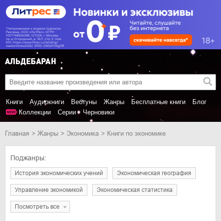
Книги
Аудиокниги
Вебтуны
Жанры
Бесплатные книги
Блог
Коллекции
Серии
Черновики
Главная
Жанры
экономика
Книги по экономике
Поджанры:
история экономических учений
экономическая география
управление экономикой
экономическая статистика
Посмотреть все