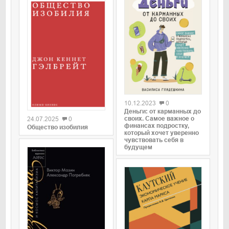
0
0
10.12.2023
0
Деньги: от карманных до
своих. Самое важное о
24.07.2025
0
финансах подростку,
Общество изобилия
который хочет уверенно
чувствовать себя в
будущем