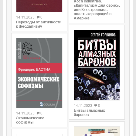
Koch Industries.
«Капитализм для своих»,
0
или Как строилась
власть корпораций в
14.11.2023
0
Америке
Переходы от античности
к феодализму
0
0
14.11.2023
0
Битвы алмазных
14.11.2023
0
баронов
Экономические
софизмы