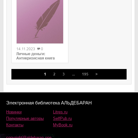
0
14.11.2023
0
Личные деньги:
Антикризисная книга
1
2
3
...
195
>
Электронная библиотека АЛЬДЕБАРАН
Новинки
Litres.ru
Популярные авторы
SelfPub.ru
Контакты
MyBook.ru
copyright@aldebaran.one