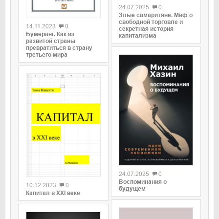
24.07.2025
0
0
Злые самаритяне. Миф о
свободной торговле и
14.11.2023
0
секретная история
Бумеранг. Как из
капитализма
развитой страны
превратиться в страну
третьего мира
0
0
24.07.2025
0
Воспоминания о
10.12.2023
0
будущем
Капитал в XXI веке