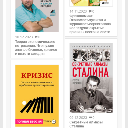
0
14.11.2023
0
Фрикономика:
Экономист-хулиган и
журналист-сорвиголова
0
исследуют скрытые
причины всего на свете
10.12.2023
0
Теория экономического
потрясения. Что нужно
знать о бизнесе, кризисе
и власти сегодня
0
09.12.2023
0
полная версия
Секретные алмазы
Сталина