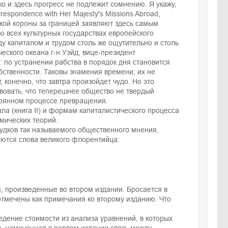
о и здесь прогресс не подлежит сомнению. Я укажу,
spondence with Her Majesty's Missions Abroad,
йской короны за границей заявляют здесь самым
о всех культурных государствах европейского
у капиталом и трудом столь же ощутительно и столь
ческого океана г-н Уэйд, вице-президент
по устранении рабства в порядок дня становится
ственности. Таковы знамения времени; их не
, конечно, что завтра произойдет чудо. Но это
твовать, что теперешнее общество не твердый
тоянном процессе превращения.
ла (книга II) и формам капиталистического процесса
омических теорий.
судков так называемого общественного мнения,
аются слова великого флорентийца:
, произведенные во втором издании. Бросается в
отмечены как примечания ко второму изданию. Что
едение стоимости из анализа уравнений, в которых