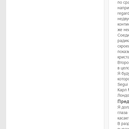
по ср
напри
regar
недву
конти
же не
Соеди
радик
скрое
показ
крист
Второ
в цел
Я буд
котор
Segui i
Карл 
Лондо
Пред
Я дол
глаза
касае
В раз