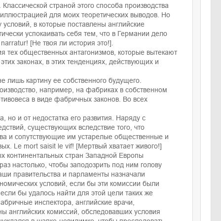
 Классической страной этого способа производства
й иллюстрацией для моих теоретических выводов. Но
 условий, в которые поставлены английские
чески успокаивать себя тем, что в Германии дело
arratur! [He твоя ли история это!].
тия тех общественных антагонизмов, которые вытекают
 этих законах, в этих тенденциях, действующих и
е лишь картину ее собственного будущего.
роизводство, например, на фабриках в собственном
отивовеса в виде фабричных законов. Во всех
, но и от недостатка его развития. Наряду с
дствий, существующих вследствие того, что
тва и сопутствующие им устарелые общественные и
 Le mort saisit le vif! [Мертвый хватает живого!]
ых континентальных стран Западной Европы
раз настолько, чтобы заподозрить под ним голову
аши правительства и парламенты назначали
ономических условий, если бы эти комиссии были
если бы удалось найти для этой цели таких же
абричные инспектора, английские врачи,
ены английских комиссий, обследовавших условия