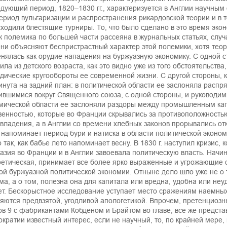
дующий период, 1820–1830 гг., характеризуется в Англии научным
ериод вульгаризации и распространения рикардовской теории и в т
ходили блестящие турниры. То, что было сделано в это время эко
ак полемика по большей части рассеяна в журнальных статьях, сл
ни объясняют беспристрастный характер этой полемики, хотя теор
нялась как орудие нападения на буржуазную экономику. С одной 
ила из детского возраста, как это видно уже из того обстоятельства
дические кругообороты ее современной жизни. С другой стороны, 
инута на задний план: в политической области ее заслоняла расп
ившимися вокруг Священного союза, с одной стороны, и руководи
мической области ее заслоняли раздоры между промышленным кап
венностью, которые во Франции скрывались за противоположность
владения, а в Англии со времени хлебных законов прорывались от
 напоминает период бури и натиска в области политической эконом
о так, как бабье лето напоминает весну. В 1830 г. наступил кризис
азия во Франции и в Англии завоевала политическую власть. Начин
ретическая, принимает все более ярко выраженные и угрожающие 
ой буржуазной политической экономии. Отныне дело шло уже не о 
ма, а о том, полезна она для капитала или вредна, удобна или не
ет. Бескорыстное исследование уступает место сражениям наемны
яются предвзятой, угодливой апологетикой. Впрочем, претенциозн
ов 9 с фабрикантами Кобденом и Брайтом во главе, все же предст
ократии известный интерес, если не научный, то, по крайней мере,