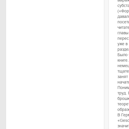
выраж
субст
(«Фор
давал
посет
читат
главы
перес
уже в
разде
Было 
книге
немец
тщате
занят
начат
Поним
труд.
брошю
теоре
образ
В Гер
«Gesc
значи