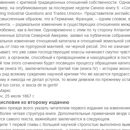
авнению с критикой традиционных отношений собственности. Однак
мер, на опубликованную за последние недели Синюю книгу 5: «Corre
ding Industrial Questions and Trades Unions». Представители англи
смысленным образом, что в Германии, Франции, – одним словом, в
нента, – радикальное изменение в существующих отношениях межд
избежно, как в Англии. Одновременно с этим по ту сторону Атланти
ненных Штатов Северной Америки, заявил на публичном собрании: 
альное изменение отношений капитала и отношений земельной соб
шь от глаз ни пурпурной мантией, ни черной рясой. Это не означает
ывает, что уже сами господствующие классы начинают смутно чувс
алл, а организм, способный к превращениям и находящийся в пос
й том этого сочинения будет посвящен процессу обращения капита
ом (книга III), заключительный третий том (книга IV) – истории экон
у рад всякому суждению научной критики Что же касается предрас
ому я никогда не делал уступок, то моим девизом по-прежнему ост
l tuo corso, e lascia dir le genti!
Маркс
н, 25 июля 1867 г.
исловие ко второму изданию
жен прежде всего указать читателям первого издания на изменения
 более четкая структура книги. Дополнительные примечания везде 
тся самого текста, важнейшее заключается в следующем.
деле 1 первой главы с большей научной строгостью выполнено выв