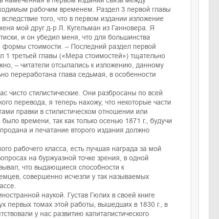
ь намеченная в первом издании связь между
ходимым рабочим временем. Раздел 3 первой главы
вследствие того, что в первом издании изложение
еня мой друг д-р Л. Кугельман из Ганновера. Я
ттиски, и он убедил меня, что для большинства
е формы стоимости. – Последний раздел первой
ел 1 третьей главы («Мера стоимостей») тщательно
жно, – читатели отсылались к изложению, данному
льно переработана глава седьмая, в особенности
ас чисто стилистические. Они разбросаны по всей
ого перевода, я теперь нахожу, что некоторые части
тами правки в стилистическом отношении или
было времени, так как только осенью 1871 г., будучи
спродана и печатание второго издания должно
ого рабочего класса, есть лучшая награда за мой
вопросах на буржуазной точке зрения, в одной
зывал, что выдающиеся способности к
мцев, совершенно исчезли у так называемых
ассе.
ностранной наукой. Густав Гюлих в своей книге
вух первых томах этой работы, вышедших в 1830 г., в
тствовали у нас развитию капиталистического