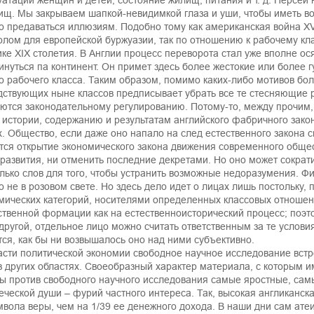
уатации женщин и детей, состояние жилищ, питания и т. д. Персей
ищ. Мы закрываем шапкой-невидимкой глаза и уши, чтобы иметь в
о предаваться иллюзиям. Подобно тому как американская война XV
олом для европейской буржуазии, так по отношению к рабочему кл
ке XIX столетия. В Англии процесс переворота стал уже вполне ос
инуться па континент. Он примет здесь более жестокие или более 
о рабочего класса. Таким образом, помимо каких-либо мотивов бо
дствующих ныне классов предписывает убрать все те стесняющие р
ются законодательному регулированию. Потому-то, между прочим,
 истории, содержанию и результатам английского фабричного закон
х. Общество, если даже оно напало на след естественного закона с
тся открытие экономического закона движения современного общес
развития, ни отменить последние декретами. Но оно может сократи
лько слов для того, чтобы устранить возможные недоразумения. Фи
о не в розовом свете. Но здесь дело идет о лицах лишь постольку,
мических категорий, носителями определенных классовых отношен
твенной формации как на естественноисторический процесс; поэтом
другой, отдельное лицо можно считать ответственным за те услови
тся, как бы ни возвышалось оно над ними субъективно.
асти политической экономии свободное научное исследование встре
в других областях. Своеобразный характер материала, с которым и
ы против свободного научного исследования самые яростные, сам
еческой души – фурий частного интереса. Так, высокая англиканска
мвола веры, чем на 1/39 ее денежного дохода. В наши дни сам атеи