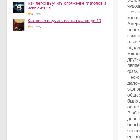
экспл
Как легко выучить спряжение глаголов и
чудов
исключения
Нечег
5
9
колок
Как легко выучить состав числа до 10
Амери
5
9
перек
самог
госпо
подда
место
други
являе
фазы 
Неско
далек
эконо
общес
было 
остае
В обл
дело 
борьб
челов
ее си