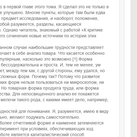
 первой главе этого тома. Я сделал это не только в
е улучшено. Многие пункты, которые там были едва
 предмет исследования, и наоборот, положения,
собой разумеется, разделы, касающиеся
. Однако читатель, знакомый с работой «К критике
го сочинения новые источники по истории этих
 данном случае наибольшие трудности представляет
ючает в себе анализ товара. Что касается особенно
опулярным, насколько это возможно.[1] Форма
бессодержательна и проста. И, тем не менее, ум
т, между тем как, с другой стороны, ему удался, но
сложных форм. Почему так? Потому что развитое
еских форм нельзя пользоваться ни микроскопом, ни
. Но товарная форма продукта труда, или форма
ества. Для непосвященного анализ ее покажется
 мелочи такого рода, с какими имеет дело, например,
удностей для понимания. Я, разумеется, имею в виду
льно, желают подумать самостоятельно.
иболее отчетливой форме и наименее затемняются
сперимент при условиях, обеспечивающих ход
боте является капиталистический способ