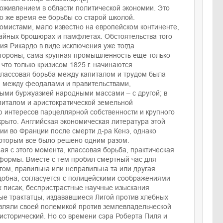
 оживлением в области политической экономии. Это
о же время ее борьбы со старой школой.
номистами, мало известно на европейском континенте,
учайных брошюрах и памфлетах. Обстоятельства того
ия Рикардо в виде исключения уже тогда
стороны, сама крупная промышленность еще только
, что только кризисом 1825 г. начинаются
классовая борьба между капиталом и трудом была
ря между феодалами и правительствами,
мыми буржуазией народными массами – с другой; в
италом и аристократической земельной
ю интересов парцеллярной собственности и крупного
крыто. Английская экономическая литература этой
ии во Франции после смерти д-ра Кенэ, однако
, которым все было решено одним разом.
ая с этого момента, классовая борьба, практическая
формы. Вместе с тем пробил смертный час для
том, правильна или неправильна та или другая
удобна, согласуется с полицейскими соображениями
х писак, беспристрастные научные изыскания
ые трактатцы, издававшиеся Лигой против хлебных
авляли своей полемикой против землевладельческой
 исторический. Но со времени сэра Роберта Пиля и