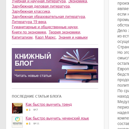
учебная и научная литература
,
экономика
,
произ
зарубежная деловая литература
,
являе
зарубежная классика
,
если 
зарубежная образовательная литература
,
промы
литература 19 века
,
обстои
гуманитарные и общественные науки
,
Дело 
книги по экономике
,
теория экономики
,
из ес
капитализм
,
Карл Маркс
,
знания и навыки
осуще
Стран
Но эт
КНИЖНЫЙ
смысл
БЛОГ
остал
Европ
бедст
Читать новые статьи
продо
полит
По ср
наход
ПОСЛЕДНИЕ СТАТЬИ БЛОГА
Медуз
Как быстро выучить тренд
перио
3
7
надел
компе
Как быстро выучить чеченский язык
соста
5
11