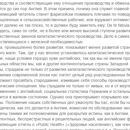
водства и соответствующие ему отношения производства и обмена.
тся до сих пор Англия. В этом причина, почему она служит главно
немецкий читатель станет фарисейски пожимать плечами по поводу
шленные и сельскохозяйственные рабочие, или вздумает оптимисти
т далеко не так плохо, то я должен буду заметить ему: De te fabula n
здесь, само по себе, не в более или менее высокой ступени разви
тественных законов капиталистического производства. Дело в самих
ствляющихся с железной необходимостью.
а, промышленно более развитая, показывает менее развитой стран
ого мало. Там, где у нас вполне установилось капиталистическое п
е, наши условия гораздо хуже английских, так как мы не имеем пр
ьных областях мы, как и другие континентальные страны Западной
ы, страдаем не только от развития капиталистического производства
виями современной эпохи нас гнетет целый ряд унаследованных бе
лжают прозябать стародавние, изжившие себя способы производс
ические отношения. Мы страдаем не только от живых, но и от мертвых.
авнению с английской, социальная статистика Германии и остальн
ится в жалком состоянии. Однако она приоткрывает покрывало как 
ы. Положение наших собственных дел ужаснуло бы пас, если бы н
дически, как это делается в Англии, комиссии по обследованию эк
ены такими же полномочиями для раскрытия истины, как в Англии, 
тентных, беспристрастных и решительных людей, как английские ф
вляющие отчеты о «Public Health» («Здоровье населения»), как чл