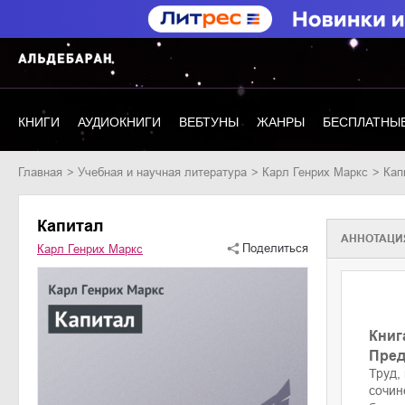
КНИГИ
АУДИОКНИГИ
ВЕБТУНЫ
ЖАНРЫ
БЕСПЛАТНЫЕ
Главная
учебная и научная литература
Карл Генрих Маркс
Ка
Капитал
АННОТАЦИ
Поделиться
Карл Генрих Маркс
Книг
Пред
Труд,
сочин