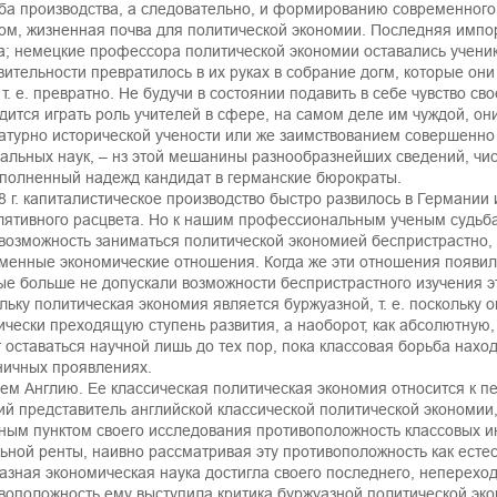
ба производства, а следовательно, и формированию современного 
ом, жизненная почва для политической экономии. Последняя импор
а; немецкие профессора политической экономии оставались учени
вительности превратилось в их руках в собрание догм, которые он
 т. е. превратно. Не будучи в состоянии подавить в себе чувство св
дится играть роль учителей в сфере, на самом деле им чуждой, он
атурно исторической учености или же заимствованием совершенно
альных наук, – нз этой мешанины разнообразнейших сведений, чи
полненный надежд кандидат в германские бюрократы.
8 г. капиталистическое производство быстро развилось в Германии
лятивного расцвета. Но к нашим профессиональным ученым судьба
возможность заниматься политической экономией беспристрастно, 
менные экономические отношения. Когда же эти отношения появили
ые больше не допускали возможности беспристрастного изучения э
льку политическая экономия является буржуазной, т. е. поскольку 
ически преходящую ступень развития, а наоборот, как абсолютную
 оставаться научной лишь до тех пор, пока классовая борьба нахо
ничных проявлениях.
ем Англию. Ее классическая политическая экономия относится к п
ий представитель английской классической политической экономии,
ным пунктом своего исследования противоположность классовых и
ьной ренты, наивно рассматривая эту противоположность как есте
азная экономическая наука достигла своего последнего, неперехо
воположность ему выступила критика буржуазной политической эко