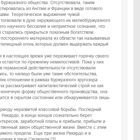
буржуазного общества. Отсутствовала, таким
тировалась из Англии и Франции в виде готового
ками. Теоретическое выражение чужой
и толковали в духе окружающего их мелкобуржуазного
оего научного бессилия и неприятное сознание, что
и старались прикрыться показным богатством
 постороннего материала из области так называемых
стилищный огонь которых должен выдержать каждый
 и в настоящее время уже переживает горячку своего
 остается по-прежнему немилостивой. Пока у них
в германской действительности отсутствовали
сь, то налицо были уже такие обстоятельства,
тих отношении в рамках буржуазного кругозора.
она рассматривает капиталистический строй не как
, конечную форму общественного производства, она
дится в скрытом состоянии или обнаруживается лишь
ериоду неразвитой классовой борьбы. Последний
 Рикардо, в конце концов сознательно берет
нтересов, заработной платы и прибыли, прибыли и
ственный закон общественной жизни. Вместе с этим
димого предела. Еще при жизни Рикардо и в
номии в лице Сисмонди.[2]