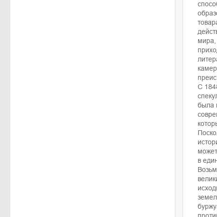
спосо
образ
товар
дейст
мира,
прихо
литер
камер
преис
С 184
спеку
была 
совре
котор
Поско
истор
может
в еди
Возьм
велик
исход
земел
буржу
проти