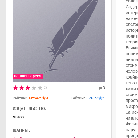
болез
Содер
интер
намеч
обсто
истор
полит
теори
Всяко
поним
анали
стоим
челов
полная версия
крайн
тело 
3
0
химич
стоим
Рейтинг
Литрес:
4
Рейтинг
Livelib:
4
прост
микро
ИЗДАТЕЛЬСТВО:
За ис
Автор
читат
Физик
наруш
ЖАНРЫ:
проце