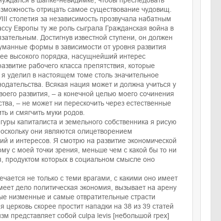
 нуждался в шапке-невидимке, чтобы преследовать
озможность отрицать самое существование чудовищ.
III столетия за независимость прозвучала набатным
ассу Европы ту же роль сыграла Гражданская война в
язательным. Достигнув известной ступени, он должен
гуманные формы в зависимости от уровня развития
лее высокого порядка, насущнейший интерес
азвитие рабочего класса препятствия, которые
 я уделил в настоящем томе столь значительное
одательства. Всякая нация может и должна учиться у
воего развития, – а конечной целью моего сочинения
тва, – не может ни перескочить через естественные
ть и смягчить муки родов.
гуры капиталиста и земельного собственника я рисую
 поскольку они являются олицетворением
ий и интересов. Я смотрю на развитие экономической
у с моей точки зрения, меньше чем с какой бы то ни
я, продуктом которых в социальном смысле оно
чается не только с теми врагами, с какими оно имеет
меет дело политическая экономия, вызывает на арену
ые низменные и самые отвратительные страсти
я церковь скорее простит нападки на 38 из 39 статей
зм представляет собой culpa levis [небольшой грех]