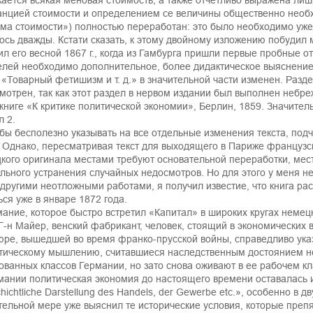
ается всякая меновая стоимость, а также отчетливо выражена лиш
анцией стоимости и определением се величины общественно необ
ма стоимости») полностью переработан: это было необходимо уже 
ось дважды. Кстати сказать, к этому двойному изложению побудил м
ил его весной 1867 г., когда из Гамбурга пришли первые пробные о
елей необходимо дополнительное, более дидактическое выяснени
 «Товарный фетишизм и т. д.» в значительной части изменен. Разд
мотрен, так как этот раздел в нервом издании был выполнен небре
 книге «К критике политической экономии», Берлин, 1859. Значите
л 2.
бы бесполезно указывать на все отдельные изменения текста, подч
. Однако, пересматривая текст для выходящего в Париже французск
кого оригинала местами требуют основательной переработки, мес
льного устранения случайных недосмотров. Но для этого у меня не 
 другими неотложными работами, я получил известие, что книга ра
ься уже в январе 1872 года.
ание, которое быстро встретил «Капитал» в широких кругах немецк
 Г-н Майер, венский фабрикант, человек, стоящий в экономических 
ре, вышедшей во время франко-прусской войны, справедливо ука
тическому мышлению, считавшиеся наследственным достоянием не
ованных классов Германии, но зато снова оживают в ее рабочем кл
мании политическая экономия до настоящего времени оставалась и
hichtliche Darstellung des Handels, der Gewerbe etc.», особенно в д
тельной мере уже выяснил те исторические условия, которые препя