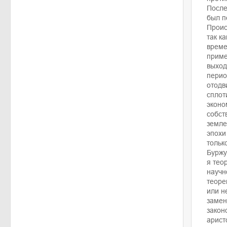
После
был п
Проис
так к
време
приме
выход
перио
отодв
сплот
эконо
собст
земле
эпохи
тольк
Буржу
я тео
научн
теоре
или н
замен
закон
арист