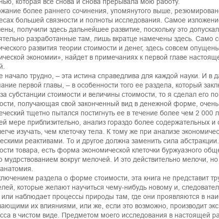
нью, которая все снова и снова прерывала мою работу.
жание более раннего сочинения, упомянутого выше, резюмировано в
есах большей связности и полноты исследования. Самое изложени
ены, получили здесь дальнейшее развитие, поскольку это допускал
ятельно разработанные там, лишь вкратце намечены здесь. Само 
ического развития теории стоимости и денег, здесь совсем опущены
ической экономии», найдет в примечаниях к первой главе настояще
й.
е начало трудно, – эта истина справедлива для каждой науки. И в
ание первой главы, – в особенности того ее раздела, который закл
за субстанции стоимости и величины стоимости, то я сделал его п
ости, получающая свой законченный вид в денежной форме, очень 
еческий тщетно пытался постигнуть ее в течение более чем 2 000 ле
ей мере приблизительно, анализ гораздо более содержательных и 
легче изучать, чем клеточку тела. К тому же при анализе экономич
ескими реактивами. То и другое должна заменить сила абстракции
ости товара, есть форма экономической клеточки буржуазного общ
о мудрствованием вокруг мелочей. И это действительно мелочи, но
анатомия.
ключением раздела о форме стоимости, эта книга не представит тр
елей, которые желают научиться чему-нибудь новому и, следовате
 или наблюдает процессы природы там, где они проявляются в на
ающими их влияниями, или же, если это возможно, производит эк
сса в чистом виде. Предметом моего исследования в настоящей ра