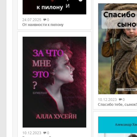
0
24.07.2025
0
От наивности к пилону
0
10.12.2023
0
Спасибо тебе, сынок!
0
10.12.2023
0