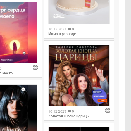
0
10.12.2023
0
Мама в разводе
0
а моего
0
10.12.2023
0
Золотая кнопка царицы