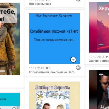
Вот так бывает
0
10.12.2023
0
Хирург сердц
10.12.2023
0
Колыбельная, похожая на Него