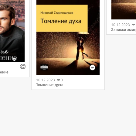
0
10.12.2023
Записки эмиг
0
нение
10.12.2023
0
Томление духа