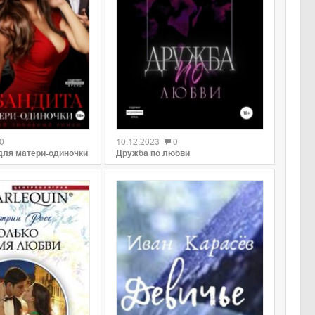
0
0
10.12.2023
0
для матери-одиночки
Дружба по любви