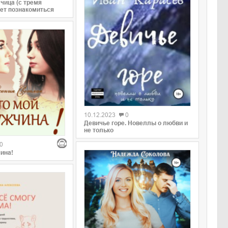
чица (с тремя
ет познакомиться
0
10.12.2023
0
Девичье горе. Новеллы о любви и
не только
0
ина!