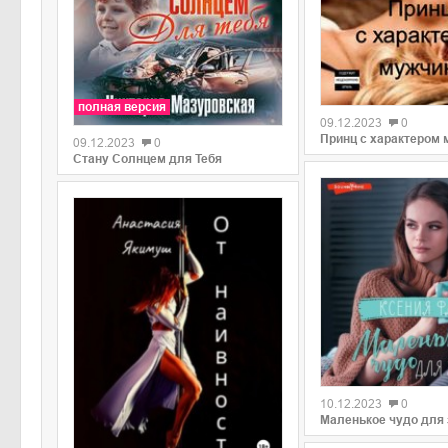
0
полная версия
09.12.2023
0
Принц с характером
09.12.2023
0
Стану Солнцем для Тебя
0
10.12.2023
0
Маленькое чудо для