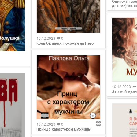
Одинокая вол
детьми) жела
0
10.12.2023
0
Колыбельная, похожая на Него
0
10.12.2023
Это мой мужч
0
10.12.2023
0
Принц с характером мужчины