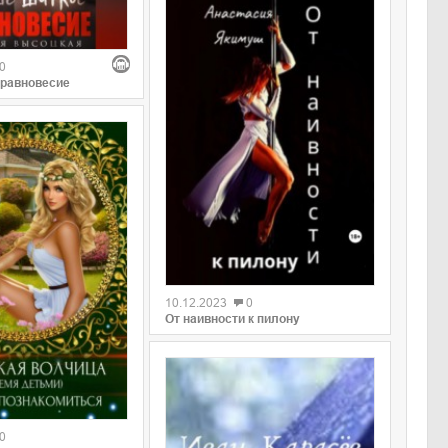
0
 равновесие
0
10.12.2023
0
От наивности к пилону
0