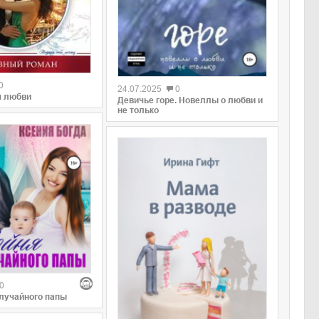
0
0
24.07.2025
0
я любви
Девичье горе. Новеллы о любви и
не только
0
лучайного папы