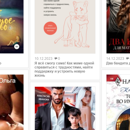
0
0
10.12.2023
0
14.12.2023
о
Я всё смогу сама! Как маме одной
Два бандита 
справиться с трудностями, найти
поддержку и устроить новую
жизнь