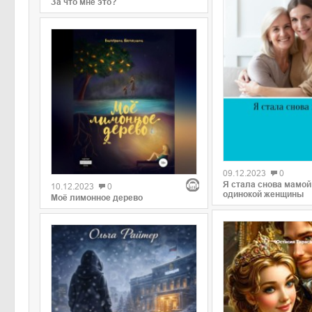
За что мне это?
0
0
09.12.2023
0
Я стала снова мамой
10.12.2023
0
одинокой женщины
Моё лимонное дерево