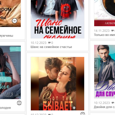
0
14.11.2023
0
Только во им
 мужчины
10.12.2023
0
Шанс на семейное счастье
0
10.12.2023
0
Двойня для с
 злодея
10.12.2023
0