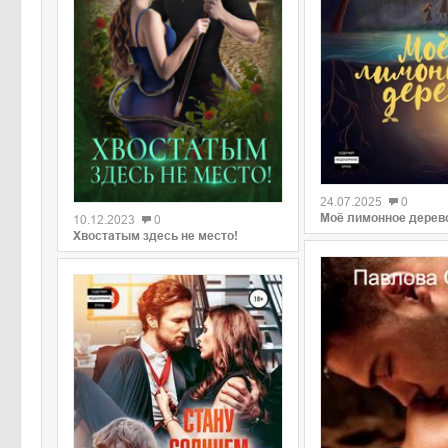
0
0
24.07.2025
0
Моё лимонное дерев
10.12.2023
0
Хвостатым здесь не место!