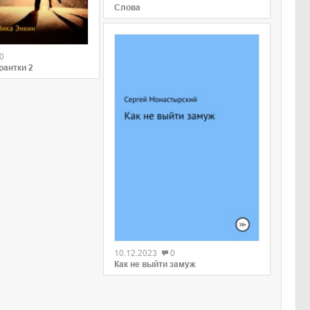
Слова
0
рантки 2
0
10.12.2023
0
Как не выйти замуж