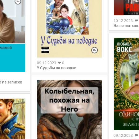
0
10.12.2023
Наше шаткое
0
09.12.2023
0
У Судьбы на поводке
! Из записок
0
09.12.2023