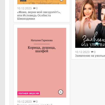
0
10.12.2023
0
«Мама, верни мой звездолёт!»,
или Исповедь Особиста
Шмакодявки
0
10.12.2023
0
Заявление на уволь
полная версия
10.12.2023
0