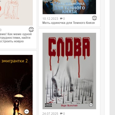
0
10.12.2023
0
Мать-одиночка для Темного Князя
0
сама! Как маме одной
 трудностями, найти
устроить новую
0
24.07.2025
0