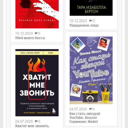
0
10.12.2023
0
0
Украденное лицо
10.12.2023
0
Убей моего босса
0
24.07.2025
0
0
Как стать звездой
YouTube. Хештег
24.07.2025
0
Гермиона: Фейл!
Хватит мне звонить.