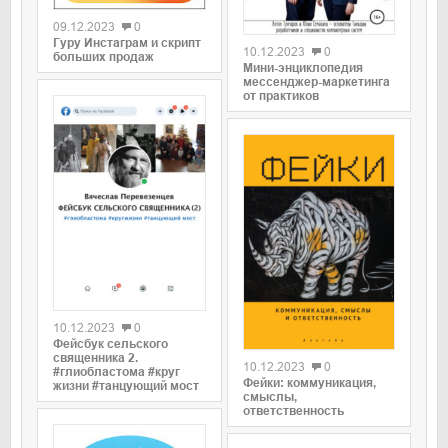
0
09.12.2023
0
Гуру Инстаграм и скрипт
10.12.2023
0
больших продаж
Мини-энциклопедия
мессенджер-маркетинга
от практиков
0
10.12.2023
0
0
Фейсбук сельского
священника 2.
10.12.2023
0
#глиобластома #круг
Фейки: коммуникация,
жизни #танцующий мост
смыслы,
ответственность