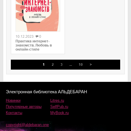
0
10.12.2023
0
Практика интернет-
знакомств. Любовь в
онлайн-стиле
1
2
3
...
10
>
Электронная библиотека АЛЬДЕБАРАН
Новинки
Litres.ru
Популярные авторы
SelfPub.ru
Контакты
MyBook.ru
copyright@aldebaran.one