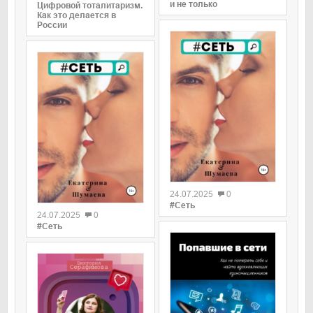
и не только
Цифровой тоталитаризм.
Как это делается в
России
0
0
24.07.2025
0
#Сеть
24.07.2025
0
#Сеть