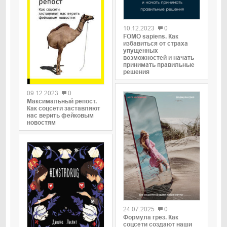
0
10.12.2023
0
FOMO sapiens. Как
избавиться от страха
упущенных
возможностей и начать
принимать правильные
решения
0
09.12.2023
0
Максимальный репост.
Как соцсети заставляют
нас верить фейковым
новостям
0
24.07.2025
0
Формула грез. Как
соцсети создают наши