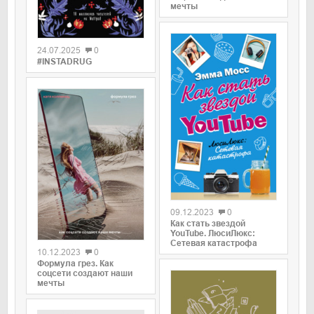
мечты
0
24.07.2025
0
#INSTADRUG
0
09.12.2023
0
Как стать звездой
0
YouTube. ЛюсиЛюкс:
Сетевая катастрофа
10.12.2023
0
Формула грез. Как
соцсети создают наши
мечты