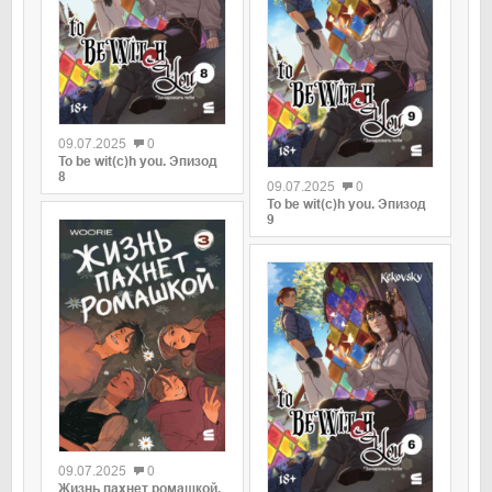
0
09.07.2025
0
0
To be wit(c)h you. Эпизод
8
09.07.2025
0
To be wit(c)h you. Эпизод
9
0
09.07.2025
0
0
Жизнь пахнет ромашкой.