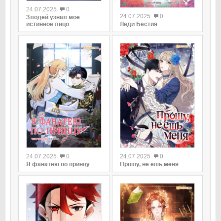
24.07.2025
0
24.07.2025
0
Злодей узнал мое
истинное лицо
Леди Бестия
0
0
24.07.2025
0
24.07.2025
0
Я фанатею по принцу
Прошу, не ешь меня