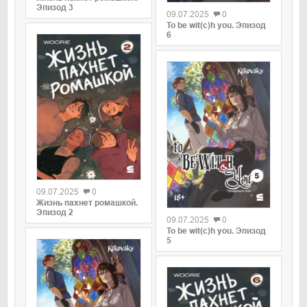
Эпизод 3
09.07.2025
0
To be wit(c)h you. Эпизод
6
0
09.07.2025
0
0
Жизнь пахнет ромашкой.
Эпизод 2
09.07.2025
0
To be wit(c)h you. Эпизод
5