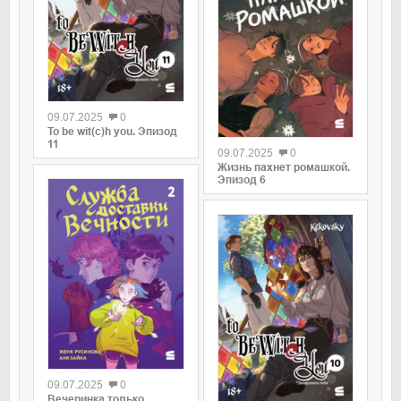
0
09.07.2025
0
0
To be wit(c)h you. Эпизод
11
09.07.2025
0
Жизнь пахнет ромашкой.
Эпизод 6
0
09.07.2025
0
0
Вечеринка только