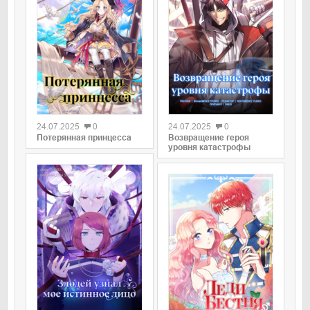
0
0
24.07.2025
0
24.07.2025
0
Потерянная принцесса
Возвращение героя
уровня катастрофы
0
0