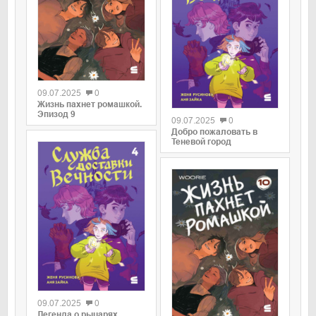
0
09.07.2025
0
0
Жизнь пахнет ромашкой.
Эпизод 9
09.07.2025
0
Добро пожаловать в
Теневой город
0
09.07.2025
0
0
Легенда о рыцарях