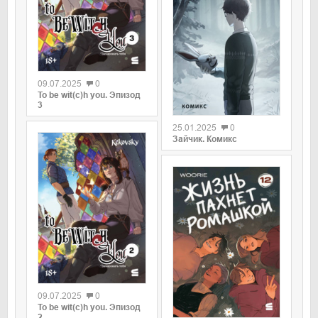
0
09.07.2025
0
To be wit(c)h you. Эпизод
0
3
25.01.2025
0
Зайчик. Комикс
0
09.07.2025
0
0
To be wit(c)h you. Эпизод
2