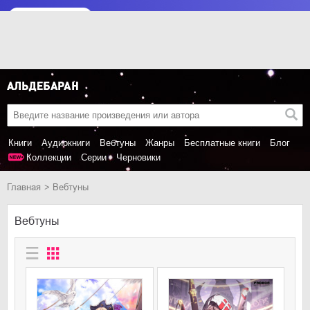
Книги
Аудиокниги
Вебтуны
Жанры
Бесплатные книги
Блог
Коллекции
Серии
Черновики
Главная
Вебтуны
Вебтуны