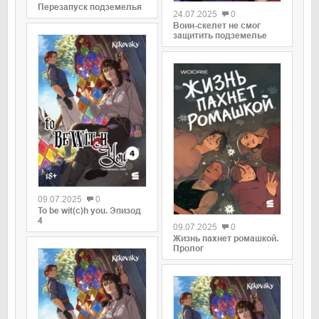
Перезапуск подземелья
24.07.2025
0
Воин-скелет не смог
защитить подземелье
0
09.07.2025
0
0
To be wit(c)h you. Эпизод
4
09.07.2025
0
Жизнь пахнет ромашкой.
Пролог