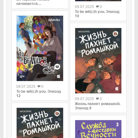
начинается…
09.07.2025
0
To be wit(c)h you. Эпизод
10
0
09.07.2025
0
0
To be wit(c)h you. Эпизод
12
09.07.2025
0
Жизнь пахнет ромашкой.
Эпизод 8