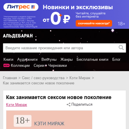
Книги
Аудиокниги
Вебтуны
Жанры
Бесплатные книги
Блог
Коллекции
Серии
Черновики
Главная
секс / секс-руководства
Кэти Мираж
Как занимается сексом новое поколение
Как занимается сексом новое поколение
Поделиться
Кэти Мираж