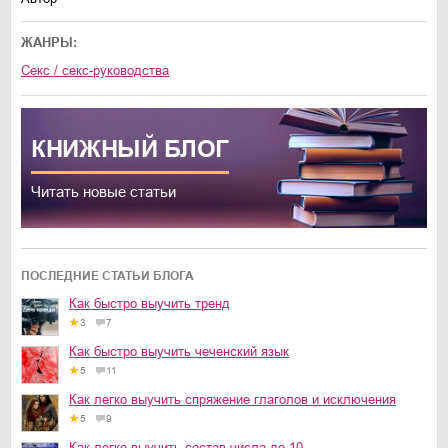
ЖАНРЫ:
секс / секс-руководства
КНИЖНЫЙ
БЛОГ
Читать новые статьи
ПОСЛЕДНИЕ СТАТЬИ БЛОГА
Как быстро выучить тренд
3
7
Как быстро выучить чеченский язык
5
11
Как легко выучить спряжение глаголов и исключения
5
9
Как легко выучить состав числа до 10